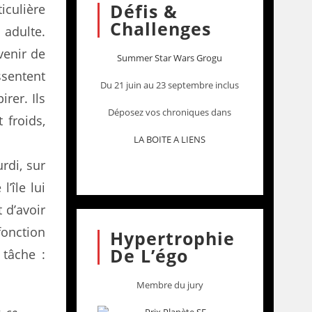
Défis &
iculière
Challenges
 adulte.
venir de
Summer Star Wars Grogu
essentent
Du 21 juin au 23 septembre inclus
irer. Ils
Déposez vos chroniques dans
 froids,
LA BOITE A LIENS
rdi, sur
’île lui
 d’avoir
fonction
Hypertrophie
De L’égo
 tâche :
Membre du jury