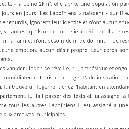
etite – à peine 2km², elle abrite une population part
 jours en jours. Les Labofniens « naissent » sur l’île,
nt engourdis, ignorent leur identité et n’ont aucun sou
, si tant est qu’ils ont eu une vie antérieure. Ils ne r
id, ni la faim et n’ont besoin de ni de dormir, ni de resp
ucune émotion, aucun désir propre. Leur corps sont
lents.
 van der Linden se réveille, nu, amnésique et engou
st immédiatement pris en charge. L’administration de l
lui trouve un logement chez l’habitant en attendant
artement, lui fait passer des tests et lui assigne la 
me tous les autres Labofniens il est assigné à une
e aux archives municipales.