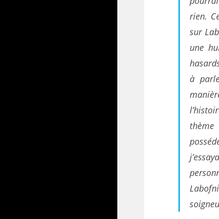
pourrai
rien. C
sur Lab
une hum
hasards
à parl
manièr
l’histo
thème 
posséd
j’essa
person
Labofn
soigneu