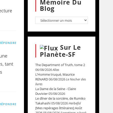
Mémoire Du
Blog
ecture
RÉPONDRE
Sur Le
Planète-SF
’une
, tant
The Department of Truth, tome 2
06/08/2026
Alias
ts
L’Homme truqué, Maurice
RENARD
06/08/2026
Le Nocher des
livres
La Dame de la Seine - Claire
Duvivier
05/08/2026
Le dîner de la sorcière, de Rumiko
Takahashi
05/08/2026
Herbefol
RÉPONDRE
[Mes repérages littéraires] Août
2026
05/08/2026
Sometimes a book