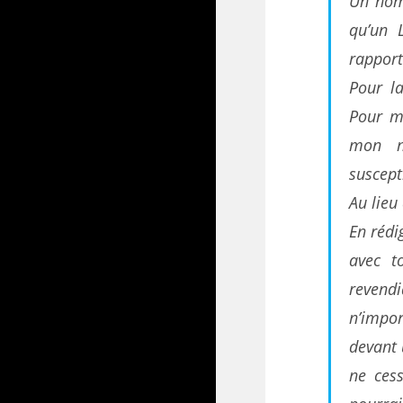
Un nom.
qu’un 
rappor
Pour l
Pour mo
mon n
suscepti
Au lieu 
En rédi
avec t
revend
n’impor
devant 
ne cess