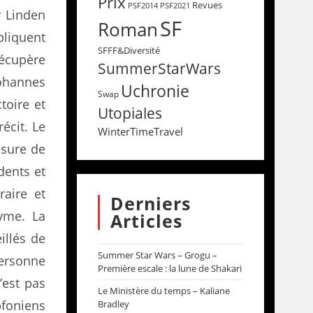
Prix
Revues
PSF2014
PSF2021
r Linden
SF
Roman
pliquent
SFFF&Diversité
récupère
SummerStarWars
Johannes
Uchronie
Swap
toire et
Utopiales
écit. Le
WinterTimeTravel
esure de
dents et
raire et
Derniers
yme. La
Articles
illés de
Summer Star Wars – Grogu –
personne
Première escale : la lune de Shakari
’est pas
Le Ministère du temps – Kaliane
bfoniens
Bradley