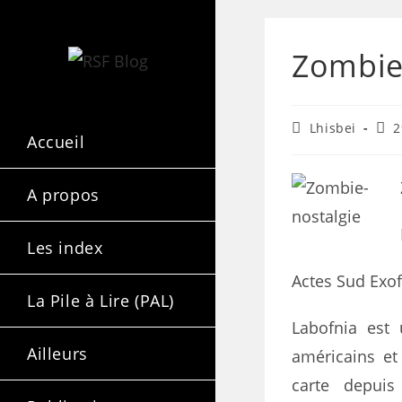
Zombie 
Lhisbei
2
Accueil
A propos
Les index
Actes Sud Exof
La Pile à Lire (PAL)
Labofnia est 
Ailleurs
américains et
carte depuis