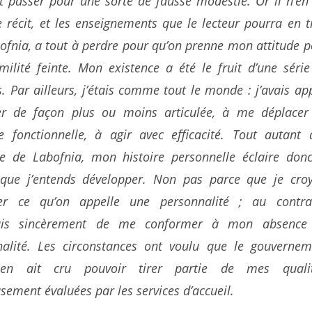
t passer pour une sorte de fausse modestie. Or il n’en
e récit, et les enseignements que le lecteur pourra en t
ofnia, a tout à perdre pour qu’on prenne mon attitude 
ilité feinte. Mon existence a été le fruit d’une série
. Par ailleurs, j’étais comme tout le monde : j’avais ap
er de façon plus ou moins articulée, à me déplacer
e fonctionnelle, à agir avec efficacité. Tout autant 
ire de Labofnia, mon histoire personnelle éclaire donc
que j’entends développer. Non pas parce que je croy
er ce qu’on appelle une personnalité ; au contrai
yais sincèrement de me conformer à mon absence
nalité. Les circonstances ont voulu que le gouvernem
ien ait cru pouvoir tirer partie de mes qualit
sement évaluées par les services d’accueil.