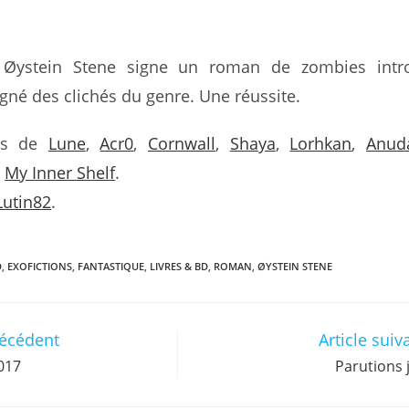
 Øystein Stene signe un roman de zombies intros
gné des clichés du genre. Une réussite.
vis de
Lune
,
Acr0
,
Cornwall
,
Shaya
,
Lorhkan
,
Anud
,
My Inner Shelf
.
Lutin82
.
D
,
EXOFICTIONS
,
FANTASTIQUE
,
LIVRES & BD
,
ROMAN
,
ØYSTEIN STENE
récédent
Article suiv
017
Parutions 