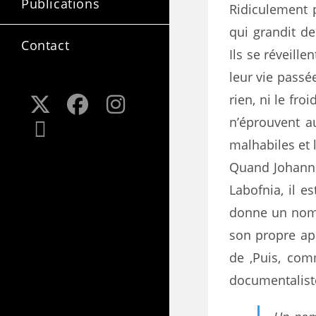
Publications
Ridiculement p
qui grandit de
Contact
Ils se réveille
leur vie passée
rien, ni le fro
n’éprouvent a
malhabiles et 
Quand Johannes
Labofnia, il e
donne un nom, 
son propre app
de ,Puis, com
documentalist