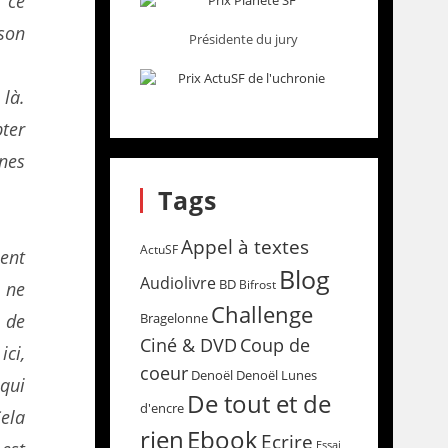
t ce
son
Présidente du jury
là.
pter
nes
Tags
Appel à textes
ActuSF
ent
Blog
Audiolivre
BD
Bifrost
 ne
Challenge
 de
Bragelonne
Coup de
Ciné & DVD
ici,
coeur
Denoël
Denoël Lunes
 qui
De tout et de
d'encre
Cela
rien
Ebook
Ecrire
Essai