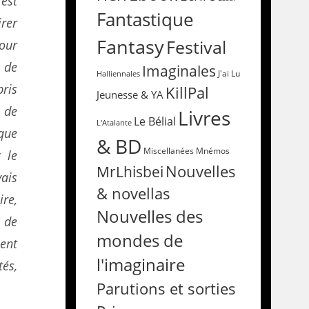
 est
Fantastique
irer
Fantasy
Festival
pour
 de
Imaginales
Halliennales
J'ai Lu
pris
KillPal
Jeunesse & YA
 de
Livres
Le Bélial
L'Atalante
que
& BD
Miscellanées
Mnémos
 le
Nouvelles
MrLhisbei
ais
& novellas
re,
Nouvelles des
 de
mondes de
ent
l'imaginaire
és,
Parutions et sorties