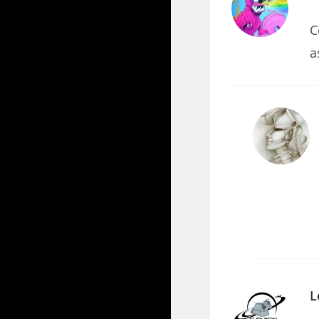
C
a
L