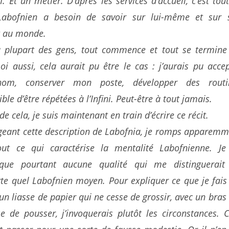
 Et un métier. D’après les services d’accueil, c’est tou
Labofnien a besoin de savoir sur lui-même et sur 
t au monde.
a plupart des gens, tout commence et tout se termine 
i aussi, cela aurait pu être le cas : j’aurais pu acce
om, conserver mon poste, développer des routi
ble d’être répétées à l’Infini. Peut-être à tout jamais.
de cela, je suis maintenant en train d’écrire ce récit.
geant cette description de Labofnia, je romps apparemm
out ce qui caractérise la mentalité Labofnienne. Je
ique pourtant aucune qualité qui me distinguerait
te quel Labofnien moyen. Pour expliquer ce que je fais 
un liasse de papier qui ne cesse de grossir, avec un bras
e de pousser, j’invoquerais plutôt les circonstances. 