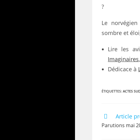
?
Le norvégien
sombre et éloi
Lire les a
Imaginaires
Dédicace à
ÉTIQUETTES
:
ACTES SU
Article p
Parutions mai 2