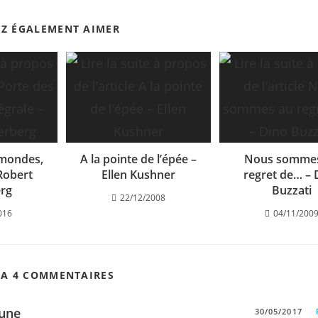
EZ ÉGALEMENT AIMER
 mondes,
A la pointe de l’épée –
Nous somme
 Robert
Ellen Kushner
regret de… – 
erg
Buzzati
22/12/2008
016
04/11/200
 A 4 COMMENTAIRES
une
30/05/2017