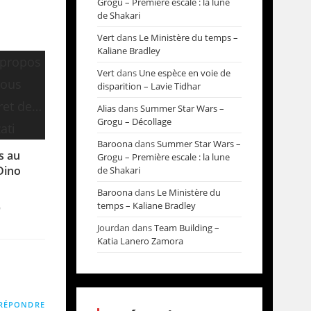
Grogu – Première escale : la lune
de Shakari
Vert
dans
Le Ministère du temps –
Kaliane Bradley
Vert
dans
Une espèce en voie de
disparition – Lavie Tidhar
Alias
dans
Summer Star Wars –
Grogu – Décollage
Baroona
dans
Summer Star Wars –
s au
Grogu – Première escale : la lune
Dino
de Shakari
Baroona
dans
Le Ministère du
temps – Kaliane Bradley
9
Jourdan
dans
Team Building –
Katia Lanero Zamora
RÉPONDRE