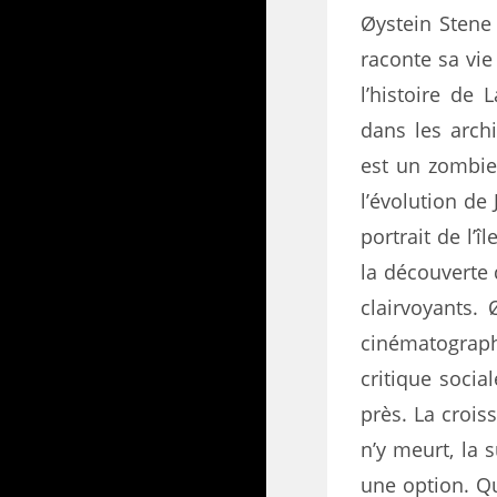
Øystein Stene 
raconte sa vie
l’histoire de
dans les arch
est un zombie 
l’évolution de
portrait de l’
la découverte 
clairvoyants. 
cinématograp
critique social
près. La croi
n’y meurt, la 
une option. Q