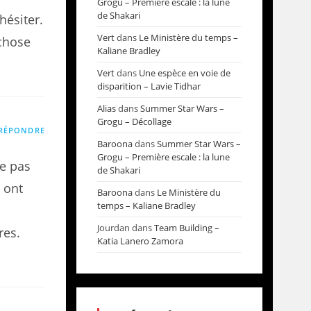
Grogu – Première escale : la lune
de Shakari
hésiter.
Vert
dans
Le Ministère du temps –
 chose
Kaliane Bradley
Vert
dans
Une espèce en voie de
disparition – Lavie Tidhar
Alias
dans
Summer Star Wars –
Grogu – Décollage
RÉPONDRE
Baroona
dans
Summer Star Wars –
Grogu – Première escale : la lune
ne pas
de Shakari
s ont
Baroona
dans
Le Ministère du
temps – Kaliane Bradley
e
Jourdan
dans
Team Building –
res.
Katia Lanero Zamora