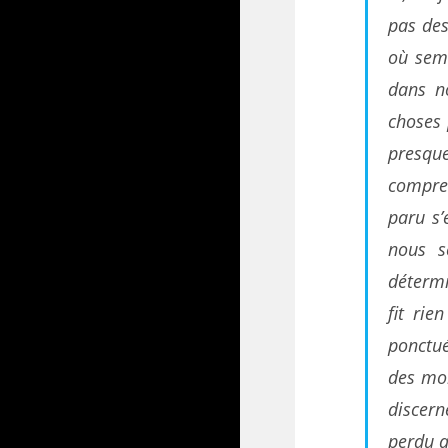
pas des
où semb
dans n
choses 
presque
compre
paru s’
nous s
détermi
fit rie
ponctu
des mom
discer
perdu q