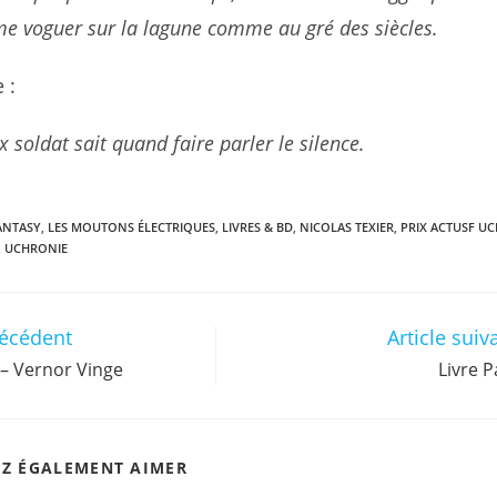
e voguer sur la lagune comme au gré des siècles.
 :
x soldat sait quand faire parler le silence.
ANTASY
,
LES MOUTONS ÉLECTRIQUES
,
LIVRES & BD
,
NICOLAS TEXIER
,
PRIX ACTUSF U
,
UCHRONIE
récédent
Article suiv
– Vernor Vinge
Livre P
EZ ÉGALEMENT AIMER