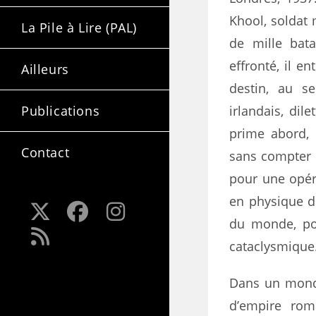
Khool, soldat 
La Pile à Lire (PAL)
de mille bat
effronté, il 
Ailleurs
destin, au s
Publications
irlandais, dil
prime abord, 
Contact
sans compter l
pour une opér
en physique d
du monde, po
cataclysmique
Dans un monde
d’empire rom