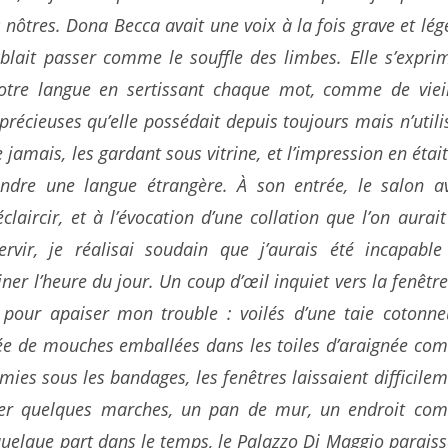
 nôtres. Dona Becca avait une voix à la fois grave et lég
lait passer comme le souffle des limbes. Elle s’exprim
otre langue en sertissant chaque mot, comme de vieil
précieuses qu’elle possédait depuis toujours mais n’utili
 jamais, les gardant sous vitrine, et l’impression en étai
ndre une langue étrangère. À son entrée, le salon av
éclaircir, et à l’évocation d’une collation que l’on aurai
ervir, je réalisai soudain que j’aurais été incapable
ner l’heure du jour. Un coup d’œil inquiet vers la fenêtr
n pour apaiser mon trouble : voilés d’une taie cotonne
ée de mouches emballées dans les toiles d’araignée co
ies sous les bandages, les fenêtres laissaient difficile
ner quelques marches, un pan de mur, un endroit co
uelque part dans le temps, le Palazzo Di Maggio parais