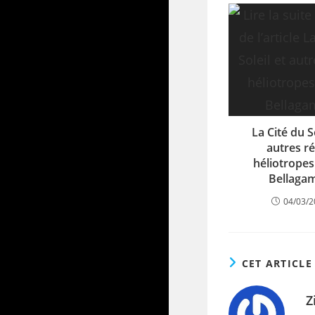
La Cité du So
autres ré
héliotropes
Bellaga
04/03/
CET ARTICLE
Z