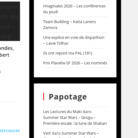
Imaginales 2026 – Les conférences
du jeudi
Team Building – Katia Lanero
Zamora
Une espèce en voie de disparition
– Lavie Tidhar
ondes,
Ils ont rejoint ma PAL (181)
obert
g
Prix Planète-SF 2026 – Les nominés
6
Papotage
Les Lectures du Maki
dans
Summer Star Wars – Grogu –
Première escale : la lune de Shakari
RÉPONDRE
Vert
dans
Summer Star Wars –