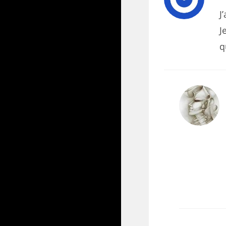
J
J
q