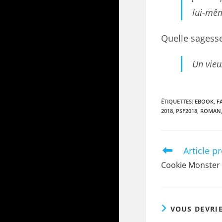
lui-mêm
Quelle sagesse
Un vieu
ÉTIQUETTES
:
EBOOK
,
F
2018
,
PSF2018
,
ROMAN
Article p
Cookie Monster 
VOUS DEVRI