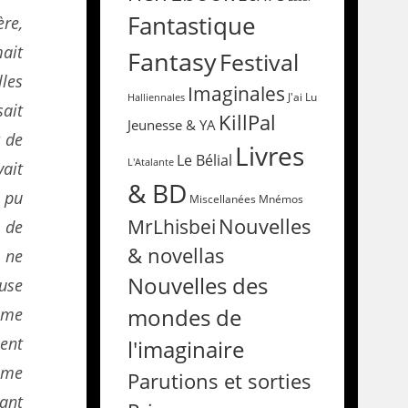
Fantastique
ère,
ait
Fantasy
Festival
les
Imaginales
Halliennales
J'ai Lu
sait
KillPal
Jeunesse & YA
t de
Livres
Le Bélial
L'Atalante
ait
& BD
t pu
Miscellanées
Mnémos
Nouvelles
MrLhisbei
 de
& novellas
e ne
Nouvelles des
use
mme
mondes de
ment
l'imaginaire
mme
Parutions et sorties
sant