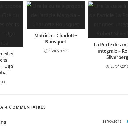
Matricia – Charlotte
Bousquet
La Porte des m
intégrale – R
15/07/2012
leil et
Silverber
cits
 – Ugo
25/01/201
mba
2011
 A 4 COMMENTAIRES
ina
21/03/2018