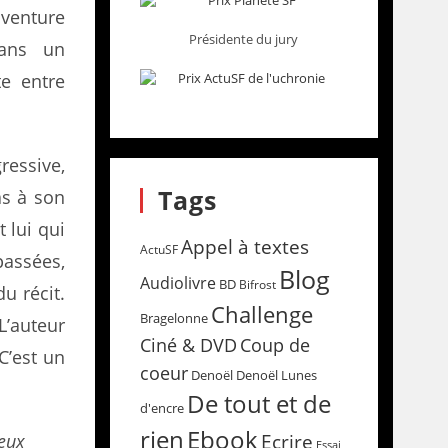
aventure
Présidente du jury
ans un
e entre
ressive,
Tags
as à son
 lui qui
Appel à textes
ActuSF
passées,
Blog
Audiolivre
BD
Bifrost
u récit.
Challenge
Bragelonne
L’auteur
Coup de
Ciné & DVD
 C’est un
coeur
Denoël
Denoël Lunes
De tout et de
d'encre
rien
Ebook
Ecrire
deux
Essai