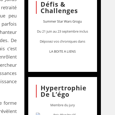
Défis &
retraité
Challenges
que peu
Summer Star Wars Grogu
 parfois
hanteur
Du 21 juin au 23 septembre inclus
udes. De
Déposez vos chroniques dans
is c’est
LA BOITE A LIENS
enrôlent
hercheur
issances
issance
Hypertrophie
De L’égo
ne forme
Membre du jury
évèlent