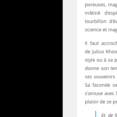
poreuses, mag
mâtiné d’es
tourbillon d’
science et mag
Il faut accro
de Julius Khoo
style ou à sa p
donne son tem
ses souvenirs 
Sa faconde va
s’amuse avec l’
plaisir de se p
Et, de 