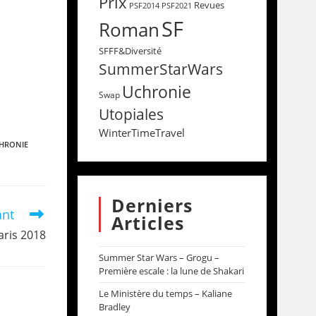
Prix
Revues
PSF2014
PSF2021
SF
Roman
SFFF&Diversité
SummerStarWars
Uchronie
Swap
Utopiales
WinterTimeTravel
CHRONIE
Derniers
ant
Articles
aris 2018
Summer Star Wars – Grogu –
Première escale : la lune de Shakari
Le Ministère du temps – Kaliane
Bradley