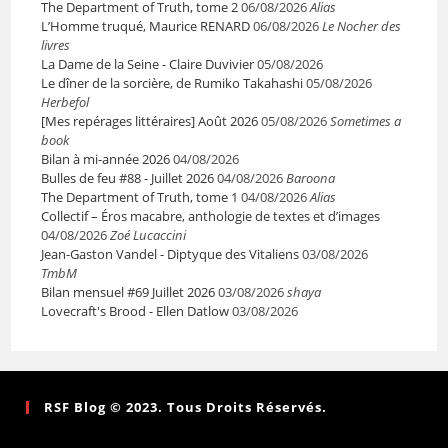
The Department of Truth, tome 2
06/08/2026
Alias
L’Homme truqué, Maurice RENARD
06/08/2026
Le Nocher des
livres
La Dame de la Seine - Claire Duvivier
05/08/2026
Le dîner de la sorcière, de Rumiko Takahashi
05/08/2026
Herbefol
[Mes repérages littéraires] Août 2026
05/08/2026
Sometimes a
book
Bilan à mi-année 2026
04/08/2026
Bulles de feu #88 - Juillet 2026
04/08/2026
Baroona
The Department of Truth, tome 1
04/08/2026
Alias
Collectif – Éros macabre, anthologie de textes et d’images
04/08/2026
Zoé Lucaccini
Jean-Gaston Vandel - Diptyque des Vitaliens
03/08/2026
TmbM
Bilan mensuel #69 Juillet 2026
03/08/2026
shaya
Lovecraft's Brood - Ellen Datlow
03/08/2026
RSF Blog © 2023. Tous Droits Réservés.