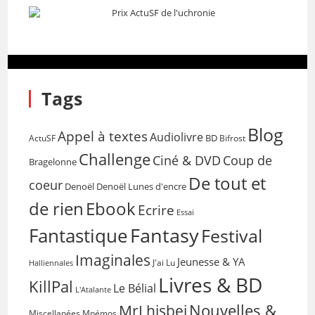
Tags
Blog
Appel à textes
Audiolivre
BD
Bifrost
ActuSF
Challenge
Coup de
Ciné & DVD
Bragelonne
De tout et
coeur
Denoël
Denoël Lunes d'encre
de rien
Ebook
Ecrire
Essai
Fantasy
Fantastique
Festival
Imaginales
Jeunesse & YA
Halliennales
J'ai Lu
Livres & BD
KillPal
Le Bélial
L'Atalante
Nouvelles &
MrLhisbei
Miscellanées
Mnémos