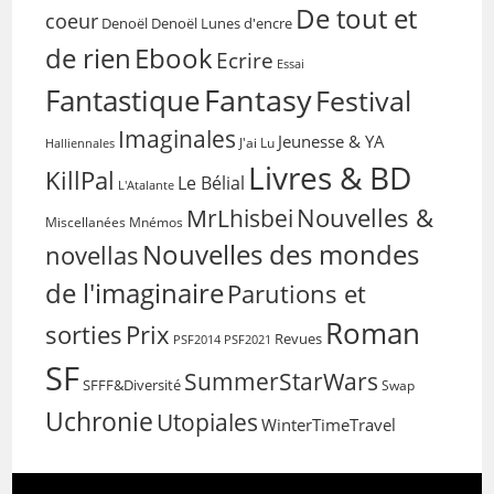
De tout et
coeur
Denoël
Denoël Lunes d'encre
de rien
Ebook
Ecrire
Essai
Fantasy
Fantastique
Festival
Imaginales
Jeunesse & YA
Halliennales
J'ai Lu
Livres & BD
KillPal
Le Bélial
L'Atalante
Nouvelles &
MrLhisbei
Miscellanées
Mnémos
Nouvelles des mondes
novellas
de l'imaginaire
Parutions et
Roman
sorties
Prix
Revues
PSF2014
PSF2021
SF
SummerStarWars
SFFF&Diversité
Swap
Uchronie
Utopiales
WinterTimeTravel