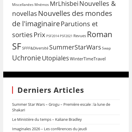
Nouvelles &
MrLhisbei
Miscellanées
Mnémos
Nouvelles des mondes
novellas
de l'imaginaire
Parutions et
Roman
sorties
Prix
Revues
PSF2014
PSF2021
SF
SummerStarWars
SFFF&Diversité
Swap
Uchronie
Utopiales
WinterTimeTravel
Derniers Articles
Summer Star Wars – Grogu – Première escale : la lune de
Shakari
Le Ministère du temps – Kaliane Bradley
Imaginales 2026 – Les conférences du jeudi