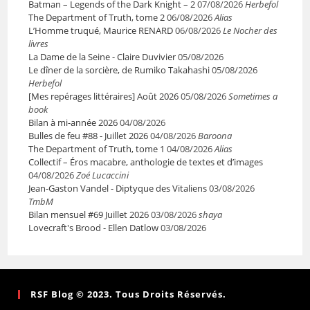
Batman – Legends of the Dark Knight – 2
07/08/2026
Herbefol
The Department of Truth, tome 2
06/08/2026
Alias
L’Homme truqué, Maurice RENARD
06/08/2026
Le Nocher des
livres
La Dame de la Seine - Claire Duvivier
05/08/2026
Le dîner de la sorcière, de Rumiko Takahashi
05/08/2026
Herbefol
[Mes repérages littéraires] Août 2026
05/08/2026
Sometimes a
book
Bilan à mi-année 2026
04/08/2026
Bulles de feu #88 - Juillet 2026
04/08/2026
Baroona
The Department of Truth, tome 1
04/08/2026
Alias
Collectif – Éros macabre, anthologie de textes et d’images
04/08/2026
Zoé Lucaccini
Jean-Gaston Vandel - Diptyque des Vitaliens
03/08/2026
TmbM
Bilan mensuel #69 Juillet 2026
03/08/2026
shaya
Lovecraft's Brood - Ellen Datlow
03/08/2026
RSF Blog © 2023. Tous Droits Réservés.