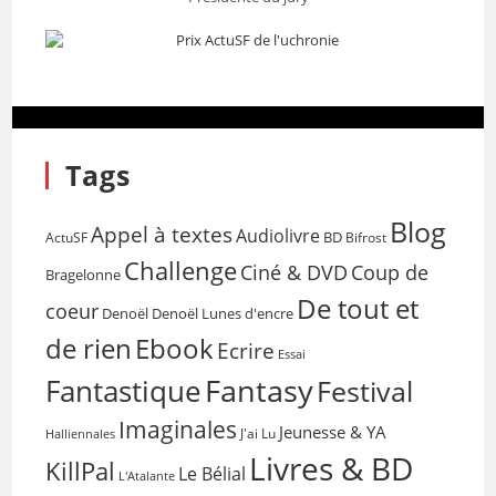
Tags
Blog
Appel à textes
Audiolivre
BD
Bifrost
ActuSF
Challenge
Coup de
Ciné & DVD
Bragelonne
De tout et
coeur
Denoël
Denoël Lunes d'encre
de rien
Ebook
Ecrire
Essai
Fantasy
Fantastique
Festival
Imaginales
Jeunesse & YA
Halliennales
J'ai Lu
Livres & BD
KillPal
Le Bélial
L'Atalante