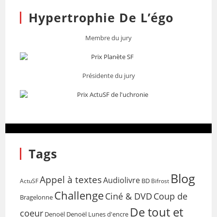
Hypertrophie De L’égo
Membre du jury
Présidente du jury
Tags
Blog
Appel à textes
Audiolivre
BD
Bifrost
ActuSF
Challenge
Coup de
Ciné & DVD
Bragelonne
De tout et
coeur
Denoël
Denoël Lunes d'encre