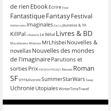
de rien
Ebook
Ecrire
Essai
Fantasy
Fantastique
Festival
Imaginales
Jeunesse & YA
Halliennales
J'ai Lu
Livres & BD
KillPal
Le Bélial
L'Atalante
Nouvelles &
MrLhisbei
Miscellanées
Mnémos
Nouvelles des mondes
novellas
de l'imaginaire
Parutions et
Roman
sorties
Prix
Revues
PSF2014
PSF2021
SF
SummerStarWars
SFFF&Diversité
Swap
Uchronie
Utopiales
WinterTimeTravel