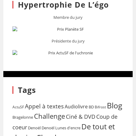
Hypertrophie De L’égo
Membre du jury
Présidente du jury
Tags
Blog
Appel à textes
Audiolivre
BD
Bifrost
ActuSF
Challenge
Coup de
Ciné & DVD
Bragelonne
De tout et
coeur
Denoël
Denoël Lunes d'encre