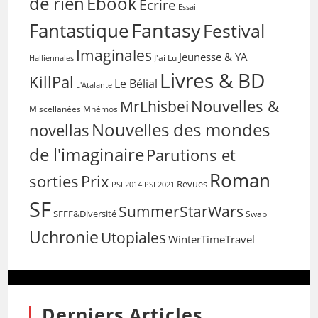
de rien
Ebook
Ecrire
Essai
Fantasy
Fantastique
Festival
Imaginales
Jeunesse & YA
Halliennales
J'ai Lu
Livres & BD
KillPal
Le Bélial
L'Atalante
Nouvelles &
MrLhisbei
Miscellanées
Mnémos
Nouvelles des mondes
novellas
de l'imaginaire
Parutions et
Roman
sorties
Prix
Revues
PSF2014
PSF2021
SF
SummerStarWars
SFFF&Diversité
Swap
Uchronie
Utopiales
WinterTimeTravel
Derniers Articles