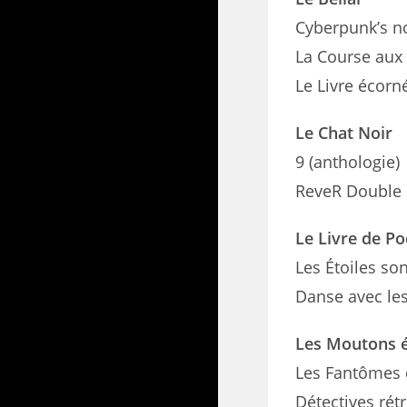
Cyberpunk’s n
La Course aux 
Le Livre écorn
Le Chat Noir
9 (anthologie)
ReveR Double
Le Livre de P
Les Étoiles so
Danse avec les
Les Moutons é
Les Fantômes 
Détectives rét