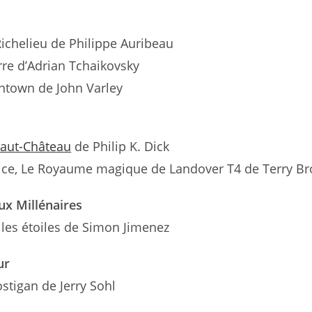
Richelieu de Philippe Auribeau
re d’Adrian Tchaikovsky
ontown de John Varley
Haut-Château
de Philip K. Dick
lice, Le Royaume magique de Landover T4 de Terry B
ux Millénaires
les étoiles de Simon Jimenez
ur
ostigan de Jerry Sohl