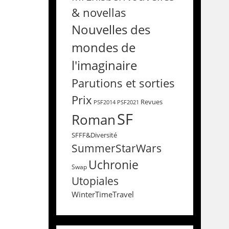
& novellas
Nouvelles des
mondes de
l'imaginaire
Parutions et sorties
Prix
Revues
PSF2014
PSF2021
SF
Roman
SFFF&Diversité
SummerStarWars
Uchronie
Swap
Utopiales
WinterTimeTravel