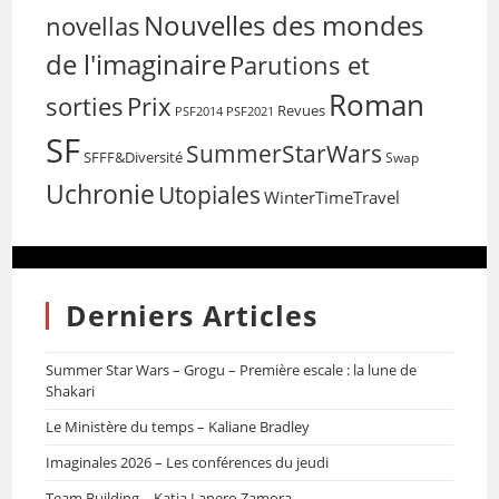
Nouvelles des mondes
novellas
de l'imaginaire
Parutions et
Roman
sorties
Prix
Revues
PSF2014
PSF2021
SF
SummerStarWars
SFFF&Diversité
Swap
Uchronie
Utopiales
WinterTimeTravel
Derniers Articles
Summer Star Wars – Grogu – Première escale : la lune de
Shakari
Le Ministère du temps – Kaliane Bradley
Imaginales 2026 – Les conférences du jeudi
Team Building – Katia Lanero Zamora