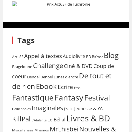
Tags
Blog
Appel à textes
Audiolivre
BD
Bifrost
ActuSF
Challenge
Coup de
Ciné & DVD
Bragelonne
De tout et
coeur
Denoël
Denoël Lunes d'encre
de rien
Ebook
Ecrire
Essai
Fantasy
Fantastique
Festival
Imaginales
Jeunesse & YA
Halliennales
J'ai Lu
Livres & BD
KillPal
Le Bélial
L'Atalante
Nouvelles &
MrLhisbei
Miscellanées
Mnémos