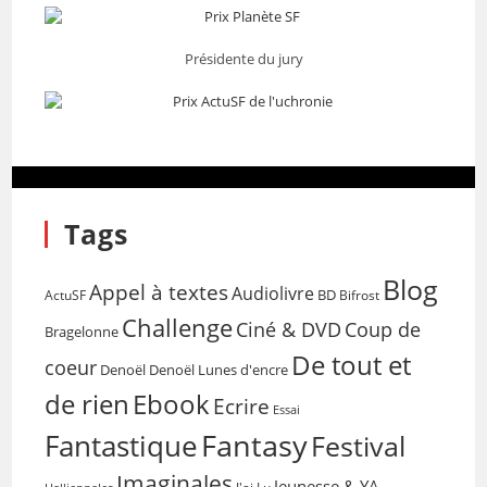
Présidente du jury
Tags
Blog
Appel à textes
Audiolivre
BD
Bifrost
ActuSF
Challenge
Coup de
Ciné & DVD
Bragelonne
De tout et
coeur
Denoël
Denoël Lunes d'encre
de rien
Ebook
Ecrire
Essai
Fantasy
Fantastique
Festival
Imaginales
Jeunesse & YA