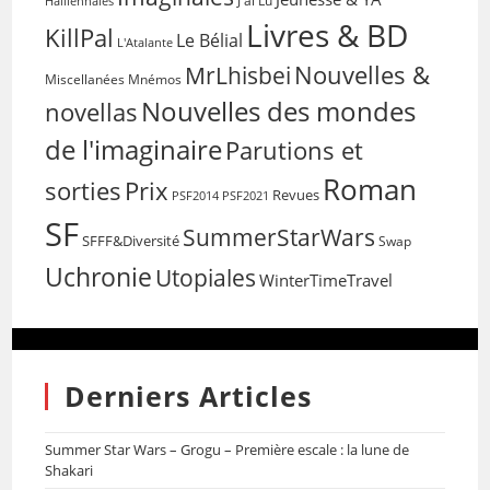
Halliennales
J'ai Lu
Livres & BD
KillPal
Le Bélial
L'Atalante
Nouvelles &
MrLhisbei
Miscellanées
Mnémos
Nouvelles des mondes
novellas
de l'imaginaire
Parutions et
Roman
sorties
Prix
Revues
PSF2014
PSF2021
SF
SummerStarWars
SFFF&Diversité
Swap
Uchronie
Utopiales
WinterTimeTravel
Derniers Articles
Summer Star Wars – Grogu – Première escale : la lune de
Shakari