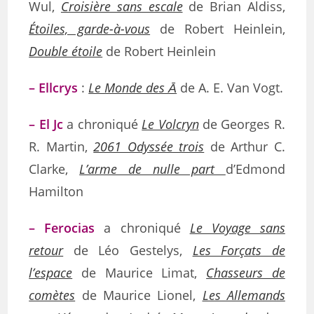
Wul,
Croisière sans escale
de Brian Aldiss,
Étoiles, garde-à-vous
de Robert Heinlein,
Double étoile
de Robert Heinlein
– Ellcrys
:
Le Monde des Ᾱ
de A. E. Van Vogt.
– El Jc
a chroniqué
Le Volcryn
de Georges R.
R. Martin,
2061 Odyssée trois
de Arthur C.
Clarke,
L’arme de nulle part
d’Edmond
Hamilton
– Ferocias
a chroniqué
Le Voyage sans
retour
de Léo Gestelys,
Les Forçats de
l’espace
de Maurice Limat,
Chasseurs de
comètes
de Maurice Lionel,
Les Allemands