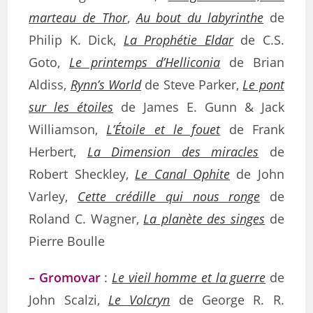
marteau de Thor
,
Au bout du labyrinthe
de
Philip K. Dick,
La Prophétie Eldar
de C.S.
Goto,
Le printemps d’Helliconia
de Brian
Aldiss,
Rynn’s World
de Steve Parker,
Le pont
sur les étoiles
de James E. Gunn & Jack
Williamson,
L’Étoile et le fouet
de Frank
Herbert,
La Dimension des miracles
de
Robert Sheckley,
Le Canal Ophite
de John
Varley,
Cette crédille qui nous ronge
de
Roland C. Wagner,
La planète des singes
de
Pierre Boulle
– Gromovar
:
Le vieil homme et la guerre
de
John Scalzi,
Le Volcryn
de George R. R.