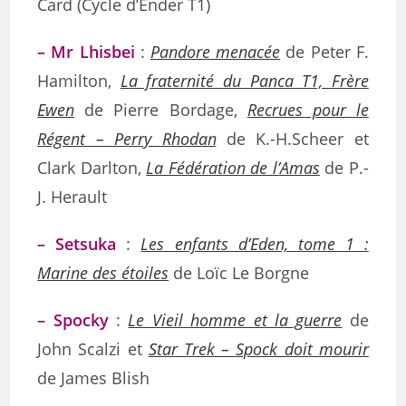
Card (Cycle d’Ender T1)
– Mr Lhisbei
:
Pandore menacée
de Peter F.
Hamilton,
La fraternité du Panca T1, Frère
Ewen
de Pierre Bordage,
Recrues pour le
Régent – Perry Rhodan
de K.-H.Scheer et
Clark Darlton,
La Fédération de l’Amas
de P.-
J. Herault
– Setsuka
:
Les enfants d’Eden, tome 1 :
Marine des étoiles
de Loïc Le Borgne
– Spocky
:
Le Vieil homme et la guerre
de
John Scalzi et
Star Trek – Spock doit mourir
de James Blish