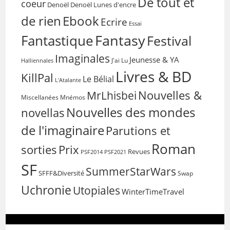
De tout et
coeur
Denoël
Denoël Lunes d'encre
de rien
Ebook
Ecrire
Essai
Fantasy
Fantastique
Festival
Imaginales
Jeunesse & YA
Halliennales
J'ai Lu
Livres & BD
KillPal
Le Bélial
L'Atalante
Nouvelles &
MrLhisbei
Miscellanées
Mnémos
Nouvelles des mondes
novellas
de l'imaginaire
Parutions et
Roman
sorties
Prix
Revues
PSF2014
PSF2021
SF
SummerStarWars
SFFF&Diversité
Swap
Uchronie
Utopiales
WinterTimeTravel