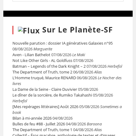
Sur Le Planète-SF
Nouvelle parution : dossier IA génératives Galaxies n°95
08/08/2026
Marguerite
Aven - Lilian Bathelot
07/08/2026
Le Maki
Not Like Other Girls - AL Goldfuss
07/08/2026
Batman – Legends of the Dark Knight – 2
07/08/2026
Herbefol
The Department of Truth, tome 2
06/08/2026
Alias
L’Homme truqué, Maurice RENARD
06/08/2026
Le Nocher des
livres
La Dame de la Seine - Claire Duvivier
05/08/2026
Le dîner de la sorcière, de Rumiko Takahashi
05/08/2026
Herbefol
[Mes repérages littéraires] Août 2026
05/08/2026
Sometimes a
book
Bilan à mi-année 2026
04/08/2026
Bulles de feu #88 - Juillet 2026
04/08/2026
Baroona
The Department of Truth, tome 1
04/08/2026
Alias
Collectif – Éros macabre, anthologie de textes et d’images