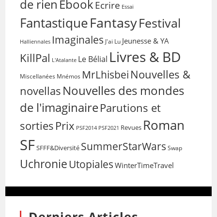
de rien
Ebook
Ecrire
Essai
Fantasy
Fantastique
Festival
Imaginales
Jeunesse & YA
Halliennales
J'ai Lu
Livres & BD
KillPal
Le Bélial
L'Atalante
Nouvelles &
MrLhisbei
Miscellanées
Mnémos
Nouvelles des mondes
novellas
de l'imaginaire
Parutions et
Roman
sorties
Prix
Revues
PSF2014
PSF2021
SF
SummerStarWars
SFFF&Diversité
Swap
Uchronie
Utopiales
WinterTimeTravel
Derniers Articles