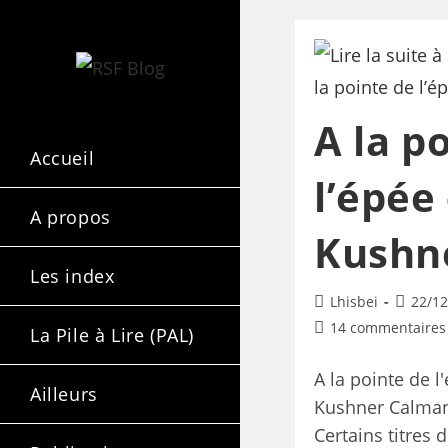
A la p
Accueil
l’épée 
A propos
Kushn
Les index
Lhisbei
22/12
14 commentaires
La Pile à Lire (PAL)
A la pointe de l
Ailleurs
Kushner Calman
Certains titres 