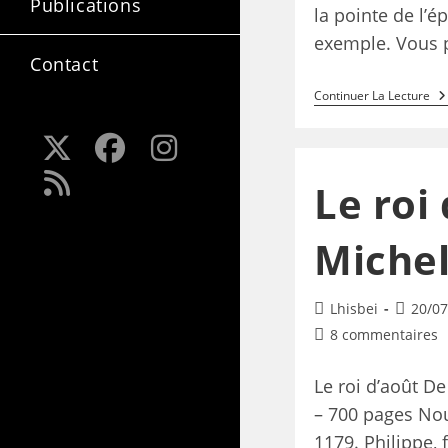
Publications
la pointe de l’ép
exemple. Vous 
Contact
Continuer La Lecture
Le roi 
Michel
Lhisbei
20/07
8 commentaires
Le roi d’août De
– 700 pages No
1179. Philippe, f