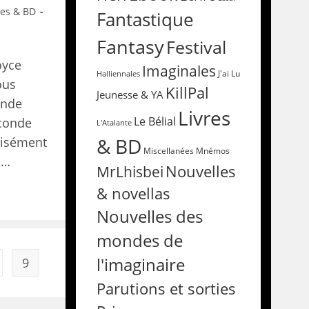
res & BD
Fantastique
Fantasy
Festival
oyce
Imaginales
Halliennales
J'ai Lu
ous
KillPal
Jeunesse & YA
ande
Livres
Le Bélial
econde
L'Atalante
& BD
cisément
Miscellanées
Mnémos
,…
Nouvelles
MrLhisbei
& novellas
Nouvelles des
mondes de
l'imaginaire
9
Parutions et sorties