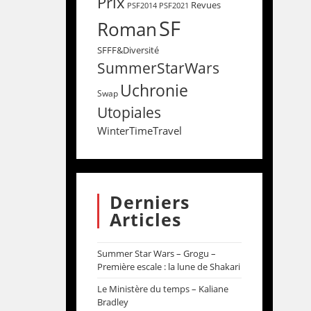
Prix
Revues
PSF2014
PSF2021
SF
Roman
SFFF&Diversité
SummerStarWars
Uchronie
Swap
Utopiales
WinterTimeTravel
Derniers
Articles
Summer Star Wars – Grogu –
Première escale : la lune de Shakari
Le Ministère du temps – Kaliane
Bradley