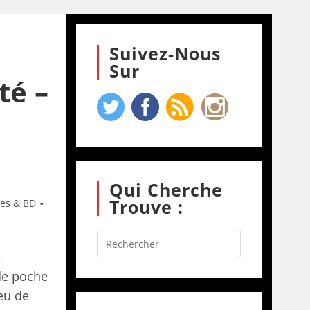
Suivez-Nous
Sur
té –
Qui Cherche
Trouve :
res & BD
e
de poche
eu de