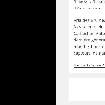
Lhisbei
22/03
4 commentaires
Aria des Brume
Navire en pleine
Carl est un Aut
dernière génér
modifié, bourré
capteurs, de n
Continuer La Lecture