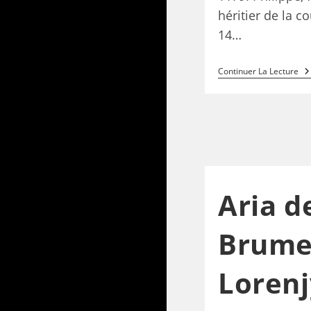
héritier de la c
14…
Continuer La Lecture
Aria d
Brume
Lorenj