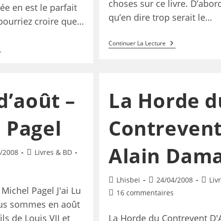
choses sur ce livre. D’abor
ée en est le parfait
qu’en dire trop serait le…
pourriez croire que…
Continuer La Lecture
d’août –
La Horde d
 Pagel
Contrevent
Alain Dama
/2008
Livres & BD
Lhisbei
24/04/2008
Liv
 Michel Pagel J'ai Lu
16 commentaires
us sommes en août
ils de Louis VII et
La Horde du Contrevent D'