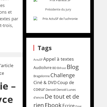
ges
Présidente du jury
sons et
extes par
-trois,
Tags
Appel à textes
ActuSF
Blog
Audiolivre
BD
Bifrost
Challenge
Bragelonne
ie –
Coup de
Ciné & DVD
coeur
Denoël
Denoël Lunes
De tout et de
yce
d'encre
rien
Ebook
Ecrire
Essai