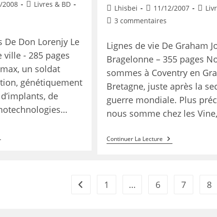
/2008
Livres & BD
Lhisbei
11/12/2007
Liv
3 commentaires
s De Don Lorenjy Le
Lignes de vie De Graham J
 ville - 285 pages
Bragelonne – 355 pages N
omax, un soldat
sommes à Coventry en Gr
ation, génétiquement
Bretagne, juste après la s
 d’implants, de
guerre mondiale. Plus pré
anotechnologies…
nous somme chez les Vine
Continuer La Lecture
1
…
6
7
8