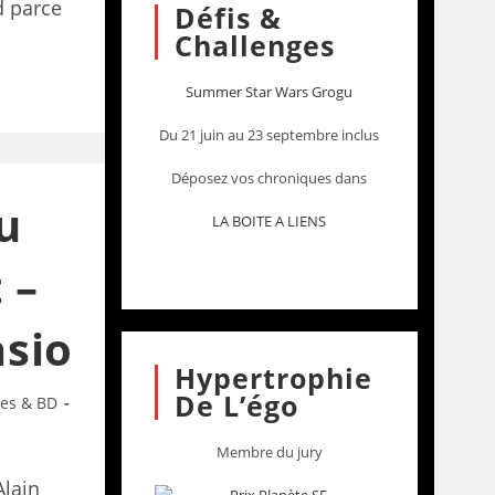
d parce
Défis &
Challenges
Summer Star Wars Grogu
Du 21 juin au 23 septembre inclus
Déposez vos chroniques dans
u
LA BOITE A LIENS
 –
sio
Hypertrophie
De L’égo
res & BD
Membre du jury
Alain