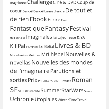
Challenge
Coup de
Ciné & DVD
Bragelonne
De tout et
coeur
Denoël
Denoël Lunes d'encre
de rien
Ebook
Ecrire
Essai
Fantasy
Fantastique
Festival
Imaginales
Jeunesse & YA
Halliennales
J'ai Lu
Livres & BD
KillPal
Le Bélial
L'Atalante
Nouvelles &
MrLhisbei
Miscellanées
Mnémos
Nouvelles des mondes
novellas
de l'imaginaire
Parutions et
Roman
sorties
Prix
Revues
PSF2014
PSF2021
SF
SummerStarWars
SFFF&Diversité
Swap
Uchronie
Utopiales
WinterTimeTravel