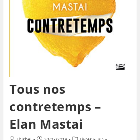
Tous nos
contretemps –
Elan Mastai
Lhisbei
30/07/2018
Livres & BD