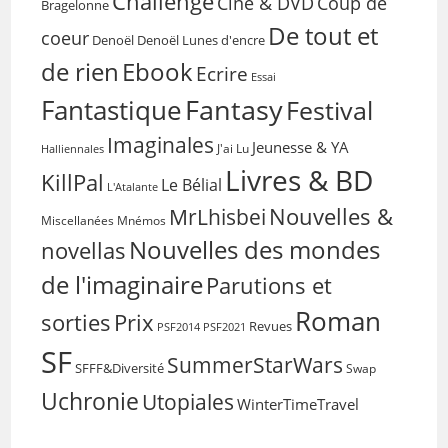
Challenge
Coup de
Ciné & DVD
Bragelonne
De tout et
coeur
Denoël
Denoël Lunes d'encre
de rien
Ebook
Ecrire
Essai
Fantasy
Fantastique
Festival
Imaginales
Jeunesse & YA
Halliennales
J'ai Lu
Livres & BD
KillPal
Le Bélial
L'Atalante
Nouvelles &
MrLhisbei
Miscellanées
Mnémos
Nouvelles des mondes
novellas
de l'imaginaire
Parutions et
Roman
sorties
Prix
Revues
PSF2014
PSF2021
SF
SummerStarWars
SFFF&Diversité
Swap
Uchronie
Utopiales
WinterTimeTravel