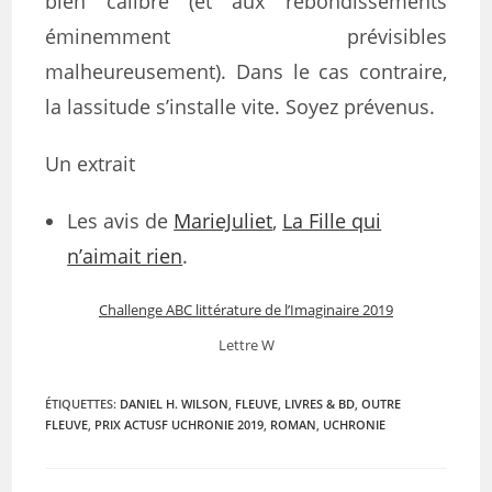
bien calibré (et aux rebondissements
éminemment prévisibles
malheureusement). Dans le cas contraire,
la lassitude s’installe vite. Soyez prévenus.
Un extrait
Les avis de
MarieJuliet
,
La Fille qui
n’aimait rien
.
Challenge ABC littérature de l’Imaginaire 2019
Lettre W
ÉTIQUETTES
:
DANIEL H. WILSON
,
FLEUVE
,
LIVRES & BD
,
OUTRE
FLEUVE
,
PRIX ACTUSF UCHRONIE 2019
,
ROMAN
,
UCHRONIE