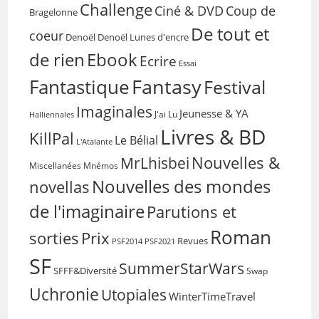
Challenge
Coup de
Ciné & DVD
Bragelonne
De tout et
coeur
Denoël
Denoël Lunes d'encre
de rien
Ebook
Ecrire
Essai
Fantasy
Fantastique
Festival
Imaginales
Jeunesse & YA
Halliennales
J'ai Lu
Livres & BD
KillPal
Le Bélial
L'Atalante
Nouvelles &
MrLhisbei
Miscellanées
Mnémos
Nouvelles des mondes
novellas
de l'imaginaire
Parutions et
Roman
sorties
Prix
Revues
PSF2014
PSF2021
SF
SummerStarWars
SFFF&Diversité
Swap
Uchronie
Utopiales
WinterTimeTravel