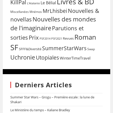
Livres & BD
KillPal
Le Bélial
L'Atalante
Nouvelles &
MrLhisbei
Miscellanées
Mnémos
Nouvelles des mondes
novellas
de l'imaginaire
Parutions et
Roman
sorties
Prix
Revues
PSF2014
PSF2021
SF
SummerStarWars
SFFF&Diversité
Swap
Uchronie
Utopiales
WinterTimeTravel
Derniers Articles
Summer Star Wars – Grogu – Première escale : la lune de
Shakari
Le Ministère du temps – Kaliane Bradley