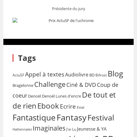
Présidente du jury
Tags
Blog
Appel à textes
Audiolivre
BD
Bifrost
ActuSF
Challenge
Coup de
Ciné & DVD
Bragelonne
De tout et
coeur
Denoël
Denoël Lunes d'encre
de rien
Ebook
Ecrire
Essai
Fantasy
Fantastique
Festival
Imaginales
Jeunesse & YA
Halliennales
J'ai Lu