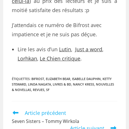
celui-là
) au prix des lecteurs et je suis à
moitié satisfaite des résultats :p
J’attendais ce numéro de Bifrost avec
impatience et je ne suis pas déçue.
Lire les avis d’un
Lutin
,
Just a word
,
Lorhkan
,
Le Chien critique
.
ÉTIQUETTES
:
BIFROST
,
ELIZABETH BEAR
,
ISABELLE DAUPHIN
,
KETTY
STEWARD
,
LINDA NAGATA
,
LIVRES & BD
,
NANCY KRESS
,
NOUVELLES
& NOVELLAS
,
REVUES
,
SF
Article précédent
Seven Sisters – Tommy Wirkola
Article suivant