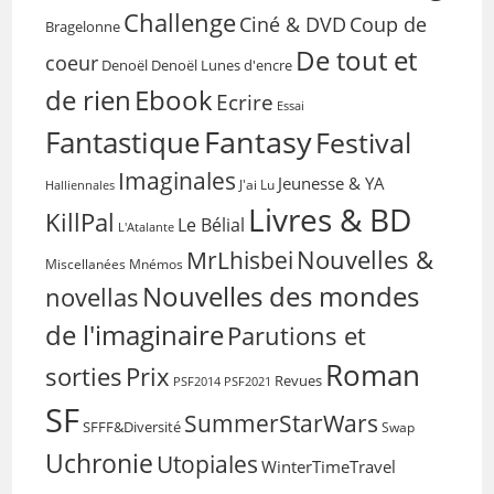
Challenge
Coup de
Ciné & DVD
Bragelonne
De tout et
coeur
Denoël
Denoël Lunes d'encre
de rien
Ebook
Ecrire
Essai
Fantasy
Fantastique
Festival
Imaginales
Jeunesse & YA
Halliennales
J'ai Lu
Livres & BD
KillPal
Le Bélial
L'Atalante
Nouvelles &
MrLhisbei
Miscellanées
Mnémos
Nouvelles des mondes
novellas
de l'imaginaire
Parutions et
Roman
sorties
Prix
Revues
PSF2014
PSF2021
SF
SummerStarWars
SFFF&Diversité
Swap
Uchronie
Utopiales
WinterTimeTravel