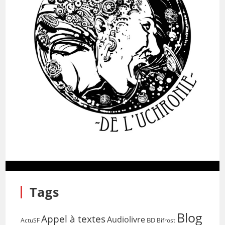
Tags
Blog
Appel à textes
Audiolivre
BD
Bifrost
ActuSF