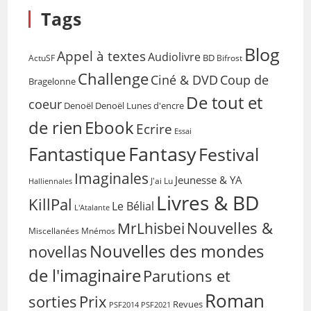
Tags
Blog
Appel à textes
Audiolivre
BD
Bifrost
ActuSF
Challenge
Coup de
Ciné & DVD
Bragelonne
De tout et
coeur
Denoël
Denoël Lunes d'encre
de rien
Ebook
Ecrire
Essai
Fantasy
Fantastique
Festival
Imaginales
Jeunesse & YA
Halliennales
J'ai Lu
Livres & BD
KillPal
Le Bélial
L'Atalante
Nouvelles &
MrLhisbei
Miscellanées
Mnémos
Nouvelles des mondes
novellas
de l'imaginaire
Parutions et
Roman
sorties
Prix
Revues
PSF2014
PSF2021