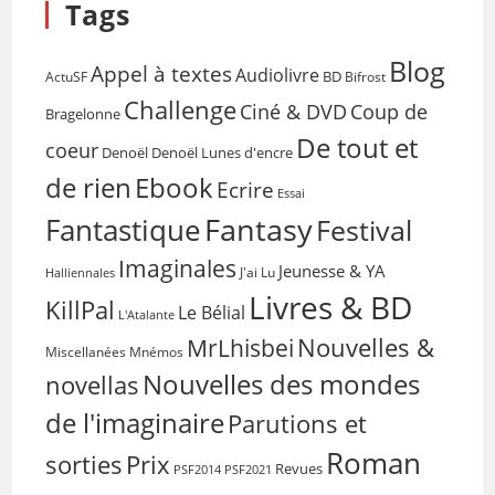
Tags
Blog
Appel à textes
Audiolivre
BD
Bifrost
ActuSF
Challenge
Coup de
Ciné & DVD
Bragelonne
De tout et
coeur
Denoël
Denoël Lunes d'encre
de rien
Ebook
Ecrire
Essai
Fantasy
Fantastique
Festival
Imaginales
Jeunesse & YA
Halliennales
J'ai Lu
Livres & BD
KillPal
Le Bélial
L'Atalante
Nouvelles &
MrLhisbei
Miscellanées
Mnémos
Nouvelles des mondes
novellas
de l'imaginaire
Parutions et
Roman
sorties
Prix
Revues
PSF2014
PSF2021