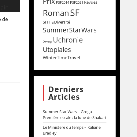
Prix
Revues
PSF2014
PSF2021
SF
Roman
e de
SFFF&Diversité
SummerStarWars
1
Uchronie
Swap
Utopiales
WinterTimeTravel
Derniers
Articles
Summer Star Wars – Grogu –
Première escale : la lune de Shakari
Le Ministère du temps – Kaliane
Bradley