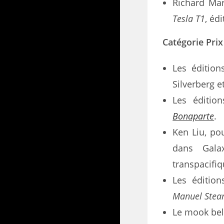
Richard Mar
Tesla T1
, éd
Catégorie Prix 
Les éditio
Silverberg e
Les éditio
Bonaparte
.
Ken Liu, po
dans Gala
transpacifi
Les éditio
Manuel Ste
Le mook be