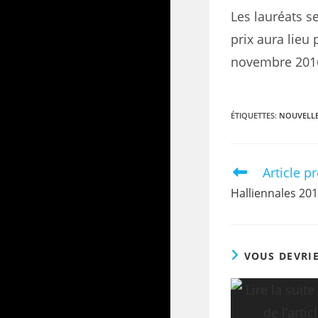
Les lauréats 
prix aura lieu
novembre 201
ÉTIQUETTES
:
NOUVELLE
Article p
Halliennales 20
VOUS DEVRI