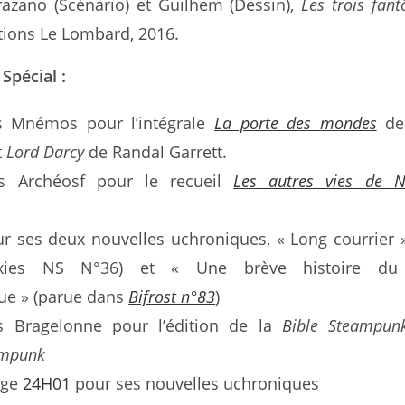
azano (Scénario) et Guilhem (Dessin),
Les trois fan
itions Le Lombard, 2016.
Spécial :
ns Mnémos pour l’intégrale
La porte des mondes
de
t
Lord Darcy
de Randal Garrett.
ns Archéosf pour le recueil
Les autres vies de N
ur ses deux nouvelles uchroniques, « Long courrier 
xies NS N°36) et « Une brève histoire du 
que » (parue dans
Bifrost n°83
)
ns Bragelonne pour l’édition de la
Bible Steampun
ampunk
lge
24H01
pour ses nouvelles uchroniques