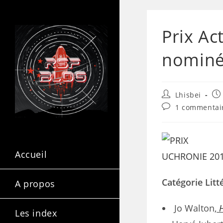
Prix Ac
nominé
Lhisbei
1 commentai
Accueil
Catégorie Litt
A propos
Jo Walton,
H
Les index