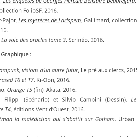
,
Les enquêtes de Georges Hercule Bélisaire Beauregard
,
ollection FolioSF, 2016.
-Pajot,
Les mystères de Larispem
,
Gallimard, collectio
016.
La voie des oracles tome 3
, Scrinéo, 2016.
 Graphique :
ampunk, visions d’un autre futur
, Le pré aux clercs, 201
rased T6 et T7
, Ki-Oon, 2016.
no,
Orange T5
(fin), Akata, 2016.
e Filippi (Scénario) et Silvio Cambini (Dessin),
Le
re T4
, éditions Vent d’Ouest, 2016.
tman la malédiction qui s’abattit sur Gotham
, Urban