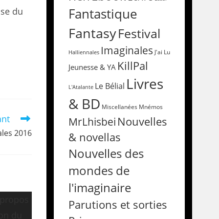
ise du
Fantastique
Fantasy
Festival
Imaginales
Halliennales
J'ai Lu
KillPal
Jeunesse & YA
Livres
Le Bélial
L'Atalante
& BD
Miscellanées
Mnémos
ant
Nouvelles
MrLhisbei
ales 2016
& novellas
Nouvelles des
mondes de
l'imaginaire
Parutions et sorties