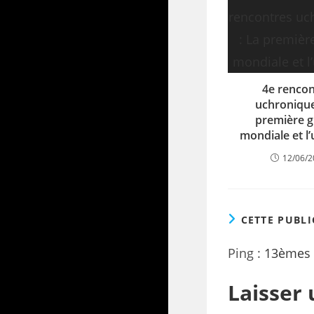
4e rencon
uchronique
première g
mondiale et l
12/06/
CETTE PUBL
Ping :
13èmes R
Laisser