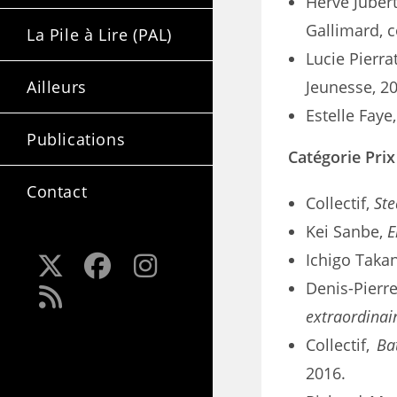
Hervé Jubert
Gallimard, c
La Pile à Lire (PAL)
Lucie Pierrat
Ailleurs
Jeunesse, 2
Estelle Faye,
Publications
Catégorie Prix
Contact
Collectif,
Ste
Kei Sanbe,
E
Ichigo Taka
Denis-Pierr
extraordinai
Collectif,
Ba
2016.