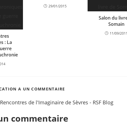
29/01/2015
Salon du livr
Somain
11/09/201
tres
s : La
uerre
’uchronie
2014
ICATION A UN COMMENTAIRE
encontres de l'Imaginaire de Sèvres - RSF Blog
 un commentaire