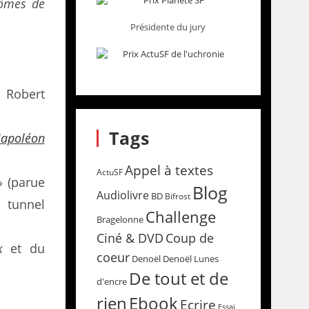
tômes de
Présidente du jury
 Robert
Tags
apoléon
Appel à textes
ActuSF
» (parue
Blog
Audiolivre
BD
Bifrost
tunnel
Challenge
Bragelonne
Coup de
Ciné & DVD
k
et du
coeur
Denoël
Denoël Lunes
De tout et de
d'encre
rien
Ebook
Ecrire
Essai