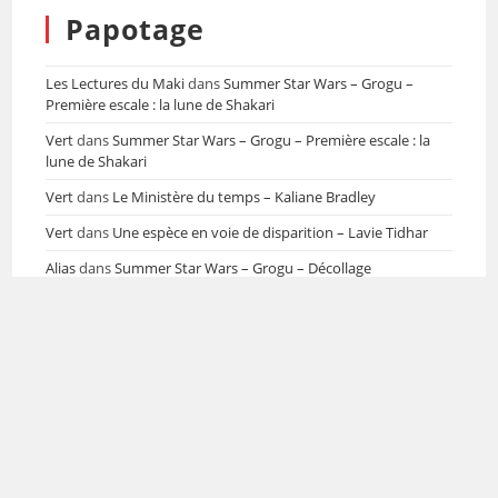
Papotage
Les Lectures du Maki
dans
Summer Star Wars – Grogu –
Première escale : la lune de Shakari
Vert
dans
Summer Star Wars – Grogu – Première escale : la
lune de Shakari
Vert
dans
Le Ministère du temps – Kaliane Bradley
Vert
dans
Une espèce en voie de disparition – Lavie Tidhar
Alias
dans
Summer Star Wars – Grogu – Décollage
Baroona
dans
Summer Star Wars – Grogu – Première escale :
la lune de Shakari
Baroona
dans
Le Ministère du temps – Kaliane Bradley
Jourdan
dans
Team Building – Katia Lanero Zamora