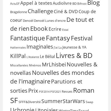
Blog
Appel à textes
Audiolivre
BD
Bifrost
ActuSF
Challenge
Coup de
Ciné & DVD
Bragelonne
De tout et
coeur
Denoël
Denoël Lunes d'encre
de rien
Ebook
Ecrire
Essai
Fantasy
Fantastique
Festival
Imaginales
Jeunesse & YA
Halliennales
J'ai Lu
Livres & BD
KillPal
Le Bélial
L'Atalante
Nouvelles &
MrLhisbei
Miscellanées
Mnémos
Nouvelles des mondes
novellas
de l'imaginaire
Parutions et
Roman
sorties
Prix
Revues
PSF2014
PSF2021
SF
SummerStarWars
SFFF&Diversité
Swap
Uchronie
Utopiales
WinterTimeTravel