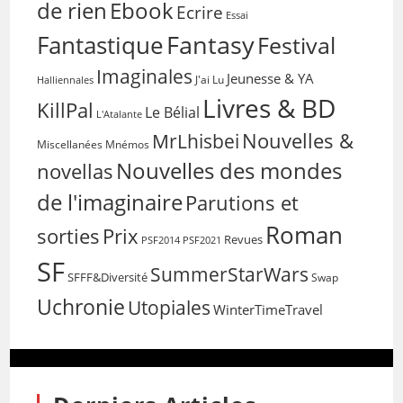
de rien
Ebook
Ecrire
Essai
Fantasy
Fantastique
Festival
Imaginales
Jeunesse & YA
Halliennales
J'ai Lu
Livres & BD
KillPal
Le Bélial
L'Atalante
Nouvelles &
MrLhisbei
Miscellanées
Mnémos
Nouvelles des mondes
novellas
de l'imaginaire
Parutions et
Roman
sorties
Prix
Revues
PSF2014
PSF2021
SF
SummerStarWars
SFFF&Diversité
Swap
Uchronie
Utopiales
WinterTimeTravel