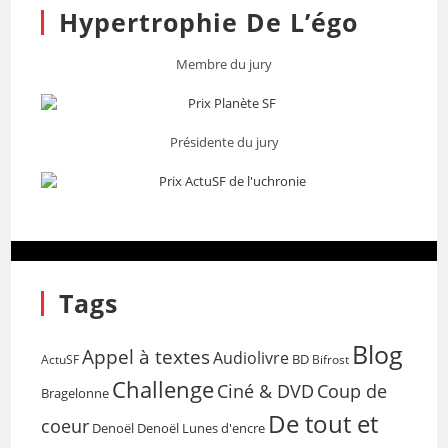
Hypertrophie De L’égo
Membre du jury
Présidente du jury
Tags
Blog
Appel à textes
Audiolivre
BD
Bifrost
ActuSF
Challenge
Coup de
Ciné & DVD
Bragelonne
De tout et
coeur
Denoël
Denoël Lunes d'encre