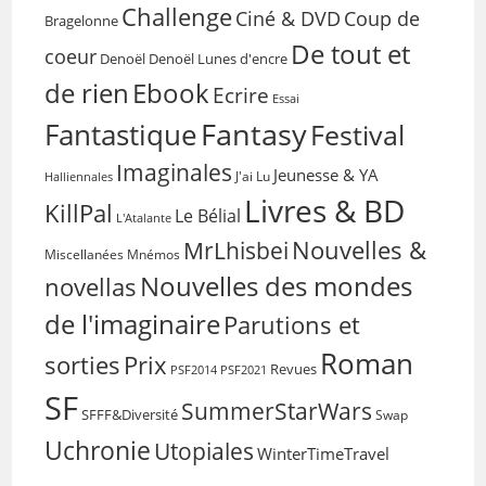
Challenge
Coup de
Ciné & DVD
Bragelonne
De tout et
coeur
Denoël
Denoël Lunes d'encre
de rien
Ebook
Ecrire
Essai
Fantasy
Fantastique
Festival
Imaginales
Jeunesse & YA
Halliennales
J'ai Lu
Livres & BD
KillPal
Le Bélial
L'Atalante
Nouvelles &
MrLhisbei
Miscellanées
Mnémos
Nouvelles des mondes
novellas
de l'imaginaire
Parutions et
Roman
sorties
Prix
Revues
PSF2014
PSF2021
SF
SummerStarWars
SFFF&Diversité
Swap
Uchronie
Utopiales
WinterTimeTravel