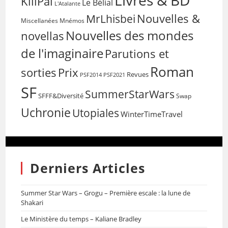
Livres & BD
KillPal
Le Bélial
L'Atalante
Nouvelles &
MrLhisbei
Miscellanées
Mnémos
Nouvelles des mondes
novellas
de l'imaginaire
Parutions et
Roman
sorties
Prix
Revues
PSF2014
PSF2021
SF
SummerStarWars
SFFF&Diversité
Swap
Uchronie
Utopiales
WinterTimeTravel
Derniers Articles
Summer Star Wars – Grogu – Première escale : la lune de
Shakari
Le Ministère du temps – Kaliane Bradley