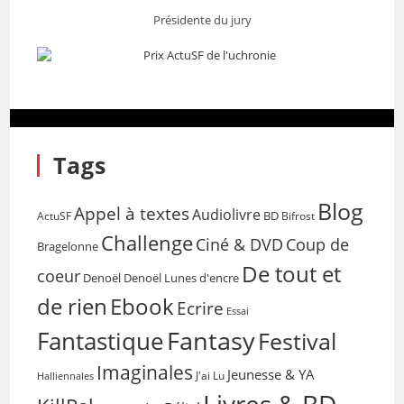
Présidente du jury
Tags
Blog
Appel à textes
Audiolivre
BD
Bifrost
ActuSF
Challenge
Coup de
Ciné & DVD
Bragelonne
De tout et
coeur
Denoël
Denoël Lunes d'encre
de rien
Ebook
Ecrire
Essai
Fantasy
Fantastique
Festival
Imaginales
Jeunesse & YA
Halliennales
J'ai Lu