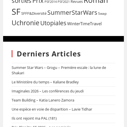
Roman
sorties
Prix
Revues
PSF2014
PSF2021
SF
SummerStarWars
SFFF&Diversité
Swap
Uchronie
Utopiales
WinterTimeTravel
Derniers Articles
Summer Star Wars – Grogu – Première escale : la lune de
Shakari
Le Ministère du temps – Kaliane Bradley
Imaginales 2026 – Les conférences du jeudi
Team Building – Katia Lanero Zamora
Une espèce en voie de disparition – Lavie Tidhar
Ils ont rejoint ma PAL (181)