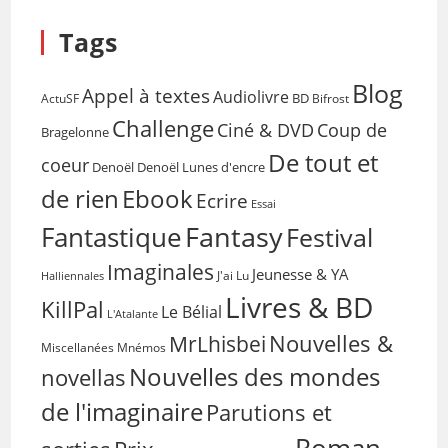
Tags
Blog
Appel à textes
Audiolivre
BD
Bifrost
ActuSF
Challenge
Coup de
Ciné & DVD
Bragelonne
De tout et
coeur
Denoël
Denoël Lunes d'encre
de rien
Ebook
Ecrire
Essai
Fantasy
Fantastique
Festival
Imaginales
Jeunesse & YA
Halliennales
J'ai Lu
Livres & BD
KillPal
Le Bélial
L'Atalante
Nouvelles &
MrLhisbei
Miscellanées
Mnémos
Nouvelles des mondes
novellas
de l'imaginaire
Parutions et