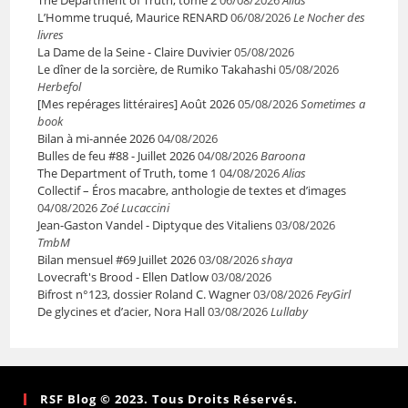
L’Homme truqué, Maurice RENARD
06/08/2026
Le Nocher des
livres
La Dame de la Seine - Claire Duvivier
05/08/2026
Le dîner de la sorcière, de Rumiko Takahashi
05/08/2026
Herbefol
[Mes repérages littéraires] Août 2026
05/08/2026
Sometimes a
book
Bilan à mi-année 2026
04/08/2026
Bulles de feu #88 - Juillet 2026
04/08/2026
Baroona
The Department of Truth, tome 1
04/08/2026
Alias
Collectif – Éros macabre, anthologie de textes et d’images
04/08/2026
Zoé Lucaccini
Jean-Gaston Vandel - Diptyque des Vitaliens
03/08/2026
TmbM
Bilan mensuel #69 Juillet 2026
03/08/2026
shaya
Lovecraft's Brood - Ellen Datlow
03/08/2026
Bifrost n°123, dossier Roland C. Wagner
03/08/2026
FeyGirl
De glycines et d’acier, Nora Hall
03/08/2026
Lullaby
RSF Blog © 2023. Tous Droits Réservés.