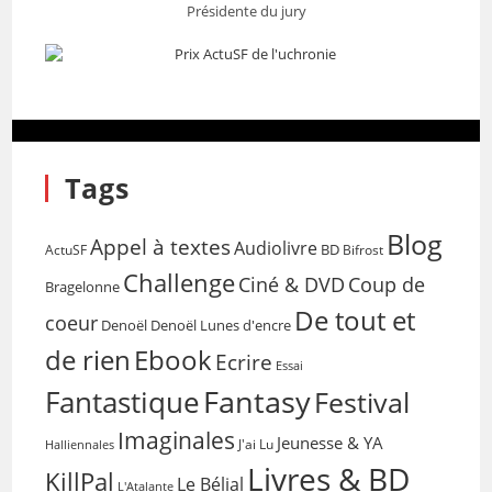
Présidente du jury
Tags
Blog
Appel à textes
Audiolivre
BD
Bifrost
ActuSF
Challenge
Coup de
Ciné & DVD
Bragelonne
De tout et
coeur
Denoël
Denoël Lunes d'encre
de rien
Ebook
Ecrire
Essai
Fantasy
Fantastique
Festival
Imaginales
Jeunesse & YA
Halliennales
J'ai Lu
Livres & BD
KillPal
Le Bélial
L'Atalante