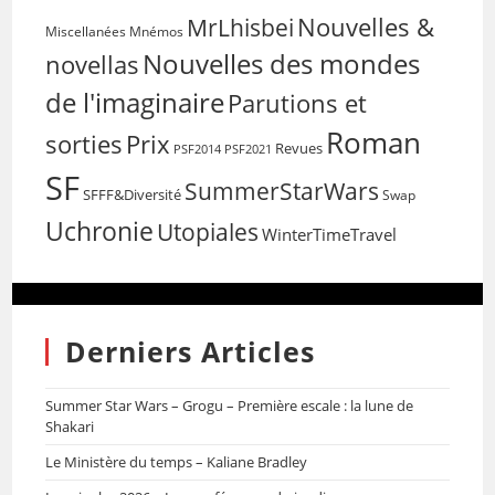
Nouvelles &
MrLhisbei
Miscellanées
Mnémos
Nouvelles des mondes
novellas
de l'imaginaire
Parutions et
Roman
sorties
Prix
Revues
PSF2014
PSF2021
SF
SummerStarWars
SFFF&Diversité
Swap
Uchronie
Utopiales
WinterTimeTravel
Derniers Articles
Summer Star Wars – Grogu – Première escale : la lune de
Shakari
Le Ministère du temps – Kaliane Bradley