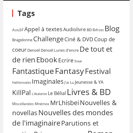
Tags
Blog
Appel à textes
Audiolivre
BD
Bifrost
ActuSF
Challenge
Coup de
Ciné & DVD
Bragelonne
De tout et
coeur
Denoël
Denoël Lunes d'encre
de rien
Ebook
Ecrire
Essai
Fantasy
Fantastique
Festival
Imaginales
Jeunesse & YA
Halliennales
J'ai Lu
Livres & BD
KillPal
Le Bélial
L'Atalante
Nouvelles &
MrLhisbei
Miscellanées
Mnémos
Nouvelles des mondes
novellas
de l'imaginaire
Parutions et