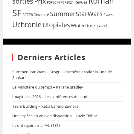
Roman
sorties
Prix
Revues
PSF2014
PSF2021
SF
SummerStarWars
SFFF&Diversité
Swap
Uchronie
Utopiales
WinterTimeTravel
Derniers Articles
Summer Star Wars – Grogu – Première escale : la lune de
Shakari
Le Ministère du temps – Kaliane Bradley
Imaginales 2026 – Les conférences du jeudi
Team Building – Katia Lanero Zamora
Une espèce en voie de disparition – Lavie Tidhar
Ils ont rejoint ma PAL (181)