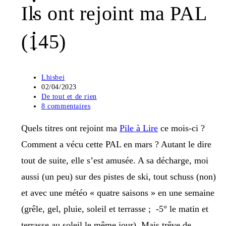
Ils ont rejoint ma PAL
(145)
Auteur/autrice
Lhisbei
de
Publication
02/04/2023
la
publiée :
Post
De tout et de rien
publication :
category:
Commentaires
8 commentaires
de
la
Quels titres ont rejoint ma
Pile à Lire
ce mois-ci ?
publication :
Comment a vécu cette PAL en mars ? Autant le dire
tout de suite, elle s’est amusée. A sa décharge, moi
aussi (un peu) sur des pistes de ski, tout schuss (non)
et avec une météo « quatre saisons » en une semaine
(grêle, gel, pluie, soleil et terrasse ; -5° le matin et
terrasse au soleil le même jour). Mais trêve de