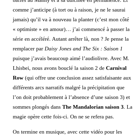
baffes au Manny et à sa dulcinée en permanence. Et
comme j’anticipe (à tort ou à raison, je ne le saurai
jamais) qu’il va à nouveau la planter (c’est mon côté
« optimiste » en amour)… j’ai commencé à passer la
série en accéléré. Autant arrêter là, non ? Je pense la
remplacer par
Daisy Jones and The Six : Saison 1
puisque j’avais beaucoup aimé l’audiolivre. Avec M.
Lhisbei, nous avons bouclé la saison 2 de
Carnival
Row
(qui offre une conclusion assez satisfaisante aux
différents arcs narratifs malgré la précipitation que
l’on doit probablement à l’absence d’une saison 3) et
sommes plongés dans
The Mandalorian saison 3
. La
magie opère cette fois-ci. On ne se refera pas.
On termine en musique, avec cette vidéo pour les