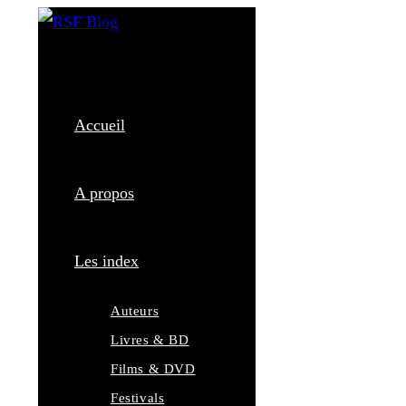
Skip
to
content
Accueil
A propos
Les index
Auteurs
Livres & BD
Films & DVD
Festivals