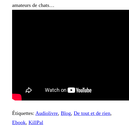
amateurs de chats…
Étiquettes
:
Audiolivre
,
Blog
,
De tout et de rien
,
Ebook
,
KillPal