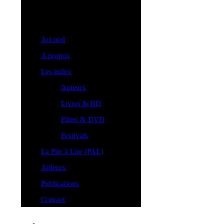
Accueil
A propos
Les index
Auteurs
Livres & BD
Films & DVD
Festivals
La Pile à Lire (PAL)
Ailleurs
Publications
Contact