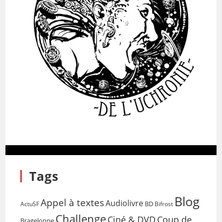
Tags
Blog
Appel à textes
Audiolivre
BD
Bifrost
ActuSF
Challenge
Coup de
Ciné & DVD
Bragelonne