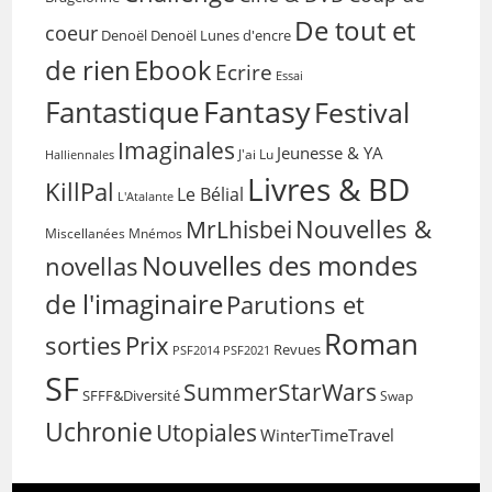
De tout et
coeur
Denoël
Denoël Lunes d'encre
de rien
Ebook
Ecrire
Essai
Fantasy
Fantastique
Festival
Imaginales
Jeunesse & YA
Halliennales
J'ai Lu
Livres & BD
KillPal
Le Bélial
L'Atalante
Nouvelles &
MrLhisbei
Miscellanées
Mnémos
Nouvelles des mondes
novellas
de l'imaginaire
Parutions et
Roman
sorties
Prix
Revues
PSF2014
PSF2021
SF
SummerStarWars
SFFF&Diversité
Swap
Uchronie
Utopiales
WinterTimeTravel