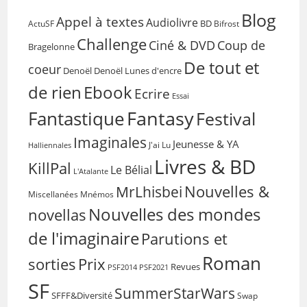
Blog
Appel à textes
Audiolivre
BD
Bifrost
ActuSF
Challenge
Coup de
Ciné & DVD
Bragelonne
De tout et
coeur
Denoël
Denoël Lunes d'encre
de rien
Ebook
Ecrire
Essai
Fantasy
Fantastique
Festival
Imaginales
Jeunesse & YA
Halliennales
J'ai Lu
Livres & BD
KillPal
Le Bélial
L'Atalante
Nouvelles &
MrLhisbei
Miscellanées
Mnémos
Nouvelles des mondes
novellas
de l'imaginaire
Parutions et
Roman
sorties
Prix
Revues
PSF2014
PSF2021
SF
SummerStarWars
SFFF&Diversité
Swap