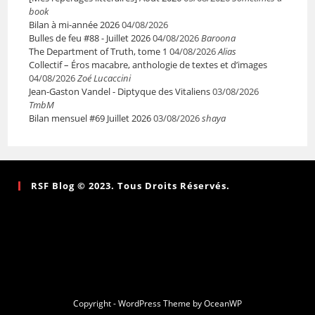
book
Bilan à mi-année 2026
04/08/2026
Bulles de feu #88 - Juillet 2026
04/08/2026
Baroona
The Department of Truth, tome 1
04/08/2026
Alias
Collectif – Éros macabre, anthologie de textes et d’images
04/08/2026
Zoé Lucaccini
Jean-Gaston Vandel - Diptyque des Vitaliens
03/08/2026
TmbM
Bilan mensuel #69 Juillet 2026
03/08/2026
shaya
RSF Blog © 2023. Tous Droits Réservés.
Copyright - WordPress Theme by OceanWP