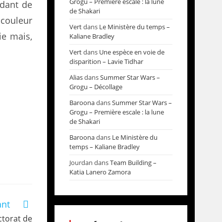
Grogu – Première escale : la lune
rdant de
de Shakari
 couleur
Vert
dans
Le Ministère du temps –
ie mais,
Kaliane Bradley
Vert
dans
Une espèce en voie de
disparition – Lavie Tidhar
Alias
dans
Summer Star Wars –
Grogu – Décollage
Baroona
dans
Summer Star Wars –
Grogu – Première escale : la lune
de Shakari
Baroona
dans
Le Ministère du
temps – Kaliane Bradley
Jourdan
dans
Team Building –
Katia Lanero Zamora
ant
ctorat de