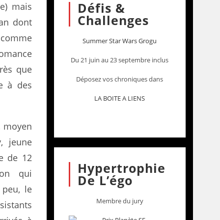
Défis &
e) mais
Challenges
man dont
u comme
Summer Star Wars Grogu
romance
Du 21 juin au 23 septembre inclus
près que
Déposez vos chroniques dans
e à des
LA BOITE A LIENS
f, moyen
y, jeune
ge de 12
Hypertrophie
ion qui
De L’égo
peu, le
Membre du jury
sistants