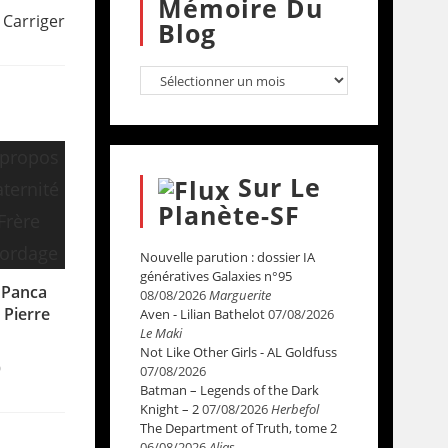
Mémoire Du
l Carriger
Blog
Sur Le
Planète-SF
Nouvelle parution : dossier IA
génératives Galaxies n°95
u Panca
08/08/2026
Marguerite
 Pierre
Aven - Lilian Bathelot
07/08/2026
Le Maki
Not Like Other Girls - AL Goldfuss
0
07/08/2026
Batman – Legends of the Dark
Knight – 2
07/08/2026
Herbefol
The Department of Truth, tome 2
06/08/2026
Alias