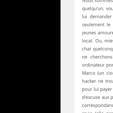
Nous sommes a
quelqu’un, vou
lui demander
seulement le
jeunes amoure
local. Ou, mie
chat quelconq
ne cherchons
ordinateur por
Marco (un cl
hacker ne trou
pour lui payer 
d’excuse aux p
correspondance