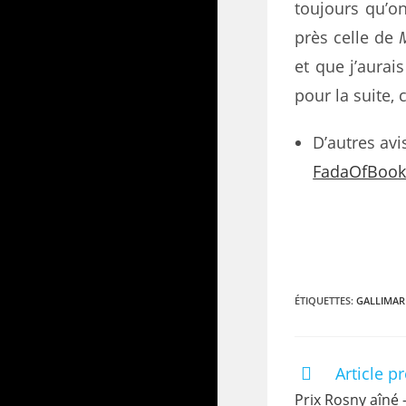
toujours qu’on
près celle de
et que j’aurai
pour la suite,
D’autres av
FadaOfBook
ÉTIQUETTES
:
GALLIMAR
Article p
Prix Rosny aîné 