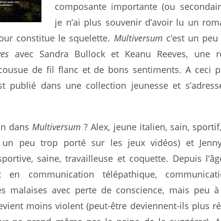
composante importante (ou secondair
je n’ai plus souvenir d’avoir lu un ro
mour constitue le squelette.
Multiversum
c’est un pe
es
avec Sandra Bullock et Keanu Reeves, une 
cousue de fil flanc et de bons sentiments. A ceci 
t publié dans une collection jeunesse et s’adress
on dans
Multiversum
? Alex, jeune italien, sain, sporti
r un peu trop porté sur les jeux vidéos) et Jenn
sportive, saine, travailleuse et coquette. Depuis l’â
nt en communication télépathique, communicat
s malaises avec perte de conscience, mais peu à 
ent moins violent (peut-être deviennent-ils plus ré