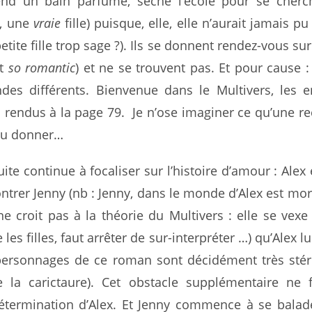
rend un bain parfumé, sèche l’école pour se cher
e, une
vraie
fille) puisque, elle, elle n’aurait jamais pu
etite fille trop sage ?). Ils se donnent rendez-vous sur
st
so romantic
) et ne se trouvent pas. Et pour cause : 
es différents. Bienvenue dans le Multivers, les e
endus à la page 79. Je n’ose imaginer ce qu’une r
 pu donner…
uite continue à focaliser sur l’histoire d’amour : Alex
ntrer Jenny (nb : Jenny, dans le monde d’Alex est mor
ne croit pas à la théorie du Multivers : elle se vexe 
les filles, faut arrêter de sur-interpréter …) qu’Alex l
 personnages de ce roman sont décidément très sté
 la carictaure). Cet obstacle supplémentaire ne 
détermination d’Alex. Et Jenny commence à se balad