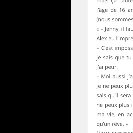
mais ça l’aut
l’âge de 16 an
(nous sommes 
« – Jenny, il fa
Alex eu l’impr
– C’est impos
je sais que tu
j’ai peur.
– Moi aussi j’
je ne peux plu
sais qu’il sera
ne peux plus i
ma vie, en ac
qu’un rêve. »