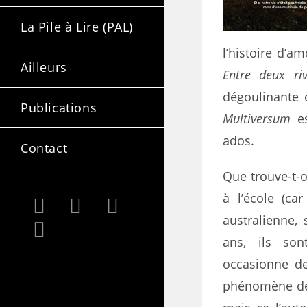
La Pile à Lire (PAL)
l’histoire d’a
Ailleurs
Entre deux riv
dégoulinante 
Publications
Multiversum
es
ados.
Contact
Que trouve-t-
à l’école (ca
australienne, 
ans, ils so
occasionne de
phénomène devi