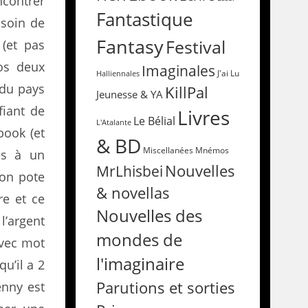
ncontrer
Fantastique
 soin de
Fantasy
Festival
(et pas
os deux
Imaginales
Halliennales
J'ai Lu
 du pays
KillPal
Jeunesse & YA
fiant de
Livres
Le Bélial
L'Atalante
book (et
& BD
Miscellanées
Mnémos
ès à un
Nouvelles
MrLhisbei
son pote
& novellas
re et ce
Nouvelles des
l’argent
mondes de
avec mot
l'imaginaire
u’il a 2
Parutions et sorties
enny est