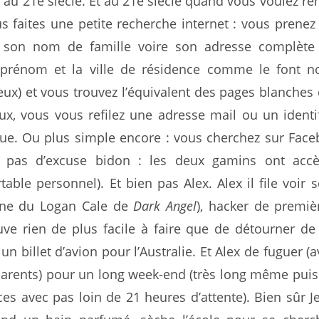
u 21e siècle. Et au 21e siècle quand vous voulez re
s faites une petite recherche internet : vous prenez
 son nom de famille voire son adresse complète 
 prénom et la ville de résidence comme le font n
ux) et vous trouvez l’équivalent des pages blanches
ux, vous vous refilez une adresse mail ou un identi
ue. Ou plus simple encore : vous cherchez sur Face
 pas d’excuse bidon : les deux gamins ont acc
table personnel). Et bien pas Alex. Alex il file voir 
one du Logan Cale de
Dark Angel
), hacker de premiè
ve rien de plus facile à faire que de détourner de 
un billet d’avion pour l’Australie. Et Alex de fuguer (
arents) pour un long week-end (très long même puisq
s avec pas loin de 21 heures d’attente). Bien sûr J