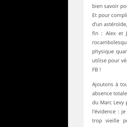
bien savoir p
Et pour compli
d’un astéroïde,
fin : Alex et
rocambolesque
physique quant
utilise pour vé
FB !
Ajoutons à to
absence totale
du Marc Levy p
l’évidence : 
trop vieille 