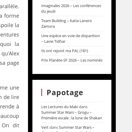
rallèle.
Imaginales 2026 – Les conférences
du jeudi
la forme
Team Building – Katia Lanero
spoile la
Zamora
entures
Une espèce en voie de disparition
– Lavie Tidhar
 quoi la
Ils ont rejoint ma PAL (181)
 qu’Alex
Prix Planète-SF 2026 – Les nominés
… sa page
même une
Papotage
 de lire
 rende à
Les Lectures du Maki
dans
Summer Star Wars – Grogu –
beaucoup
Première escale : la lune de Shakari
 On dit
Vert
dans
Summer Star Wars –