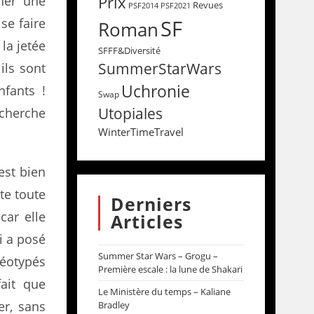
Prix
cher une
Revues
PSF2014
PSF2021
 se faire
SF
Roman
 la jetée
SFFF&Diversité
SummerStarWars
ils sont
Uchronie
nfants !
Swap
Utopiales
echerche
WinterTimeTravel
 est bien
te toute
Derniers
car elle
Articles
ui a posé
Summer Star Wars – Grogu –
réotypés
Première escale : la lune de Shakari
fait que
Le Ministère du temps – Kaliane
er, sans
Bradley