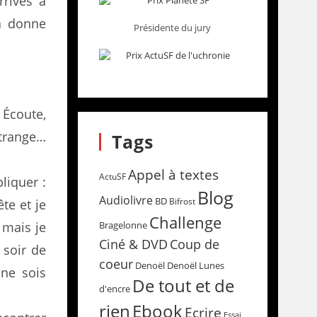
rrivés à
a donne
Présidente du jury
 Écoute,
étrange…
Tags
Appel à textes
ActuSF
liquer :
Blog
Audiolivre
BD
Bifrost
te et je
Challenge
, mais je
Bragelonne
Coup de
Ciné & DVD
 soir de
coeur
Denoël
Denoël Lunes
 ne sois
De tout et de
d'encre
rien
Ebook
Ecrire
Essai