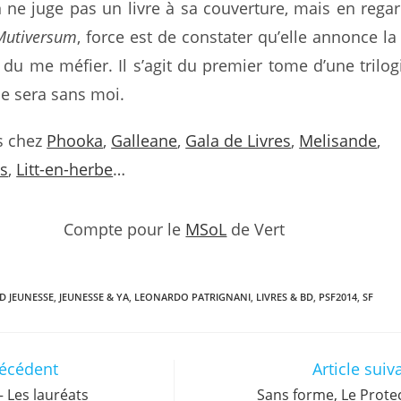
 ne juge pas un livre à sa couverture, mais en rega
Mutiversum
, force est de constater qu’elle annonce la
s du me méfier. Il s’agit du premier tome d’une trilog
 ce sera sans moi.
is chez
Phooka
,
Galleane
,
Gala de Livres
,
Melisande
,
s
,
Litt-en-herbe
…
Compte pour le
MSoL
de Vert
D JEUNESSE
,
JEUNESSE & YA
,
LEONARDO PATRIGNANI
,
LIVRES & BD
,
PSF2014
,
SF
récédent
Article suiv
– Les lauréats
Sans forme, Le Prote