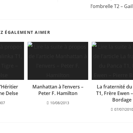
l’ombrelle T2 – Gai
EZ ÉGALEMENT AIMER
’Héritier
Manhattan à l’envers –
La fraternité d
ène Delse
Peter F. Hamilton
T1, Frère Ewen –
Bordage
007
10/08/2013
07/07/201