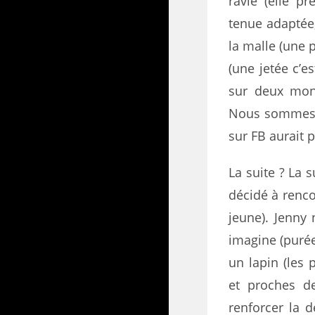
ravie (elle p
tenue adapté
la malle (une p
(une jetée c’e
sur deux mond
Nous sommes r
sur FB aurait
La suite ? La s
décidé à renco
jeune). Jenny 
imagine (purée 
un lapin (les
et proches de
renforcer la 