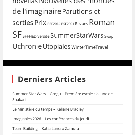
Nouvelles des mondes
novellas
de l'imaginaire
Parutions et
Roman
sorties
Prix
Revues
PSF2014
PSF2021
SF
SummerStarWars
SFFF&Diversité
Swap
Uchronie
Utopiales
WinterTimeTravel
Derniers Articles
Summer Star Wars – Grogu – Première escale : la lune de
Shakari
Le Ministère du temps – Kaliane Bradley
Imaginales 2026 – Les conférences du jeudi
Team Building – Katia Lanero Zamora