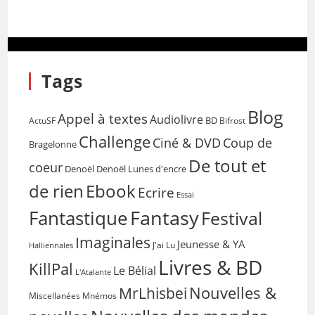
Tags
Blog
Appel à textes
Audiolivre
BD
Bifrost
ActuSF
Challenge
Coup de
Ciné & DVD
Bragelonne
De tout et
coeur
Denoël
Denoël Lunes d'encre
de rien
Ebook
Ecrire
Essai
Fantasy
Fantastique
Festival
Imaginales
Jeunesse & YA
Halliennales
J'ai Lu
Livres & BD
KillPal
Le Bélial
L'Atalante
Nouvelles &
MrLhisbei
Miscellanées
Mnémos