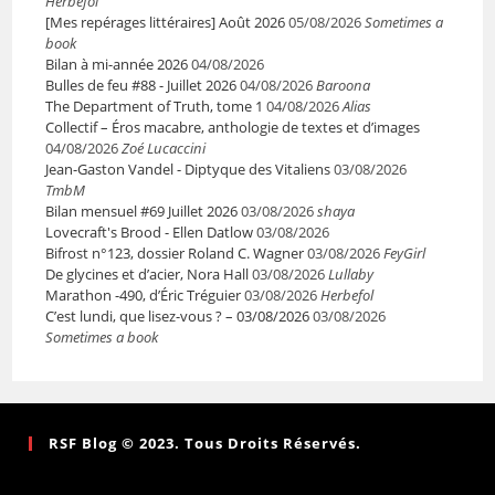
Herbefol
[Mes repérages littéraires] Août 2026
05/08/2026
Sometimes a
book
Bilan à mi-année 2026
04/08/2026
Bulles de feu #88 - Juillet 2026
04/08/2026
Baroona
The Department of Truth, tome 1
04/08/2026
Alias
Collectif – Éros macabre, anthologie de textes et d’images
04/08/2026
Zoé Lucaccini
Jean-Gaston Vandel - Diptyque des Vitaliens
03/08/2026
TmbM
Bilan mensuel #69 Juillet 2026
03/08/2026
shaya
Lovecraft's Brood - Ellen Datlow
03/08/2026
Bifrost n°123, dossier Roland C. Wagner
03/08/2026
FeyGirl
De glycines et d’acier, Nora Hall
03/08/2026
Lullaby
Marathon -490, d’Éric Tréguier
03/08/2026
Herbefol
C’est lundi, que lisez-vous ? – 03/08/2026
03/08/2026
Sometimes a book
RSF Blog © 2023. Tous Droits Réservés.