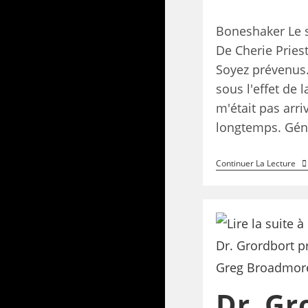
Boneshaker Le 
De Cherie Priest
Soyez prévenus. 
sous l'effet de l
m'était pas arri
longtemps. Gé
Continuer La Lecture
Dr. Gr