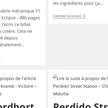
les ingrédients pour ça…
siècle mécanique T1
Continuer La Lecture
 Eclipse - 486 pages
J'écris ce billet
a colère. Cela ne
vé depuis
néralement…
ordbort
Perdido St