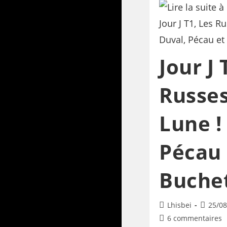
Jour J 
Russes
Lune !
Pécau 
Buche
Lhisbei
25/08
6 commentaires