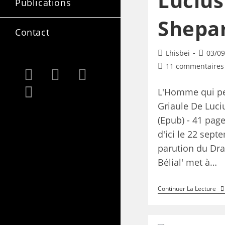
Lucius
Publications
Shepa
Contact
Lhisbei
03/09
11 commentaires
L'Homme qui pe
Griaule De Luc
(Epub) - 41 pag
d'ici le 22 sept
parution du Dra
Bélial' met à…
Continuer La Lecture