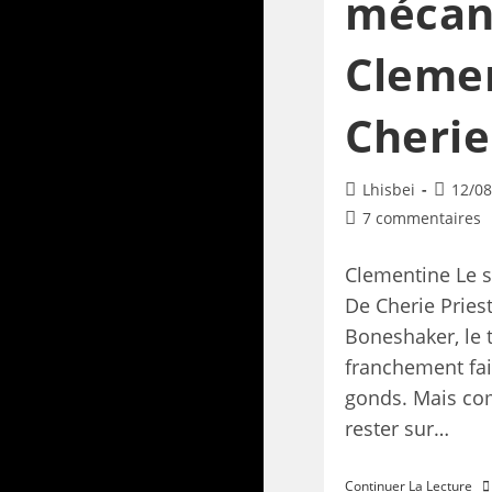
mécan
Clemen
Cherie
Lhisbei
12/08
7 commentaires
Clementine Le 
De Cherie Priest
Boneshaker, le 
franchement fai
gonds. Mais co
rester sur…
Continuer La Lecture