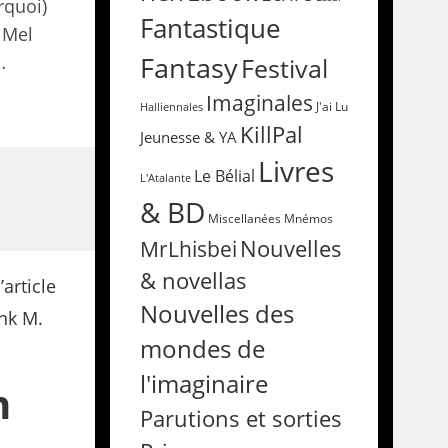
rquoi)
Fantastique
 Mel
Fantasy
…
Festival
Imaginales
Halliennales
J'ai Lu
KillPal
Jeunesse & YA
Livres
Le Bélial
L'Atalante
& BD
Miscellanées
Mnémos
Nouvelles
MrLhisbei
& novellas
Nouvelles des
mondes de
l'imaginaire
n
Parutions et sorties