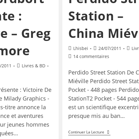
te :
Station –
re – Greg
China Miévi
more
Lhisbei
24/07/2011
Liv
14 commentaires
/2011
Livres & BD
Perdido Street Station De 
Miéville Perdido Street Sta
ésente : Victoire De
Pocket - 448 pages Perdido
 Milady Graphics -
StationT2 Pocket - 544 pag
s-titre annonce la
est un scientifique excentr
ence et aventures
presque mis au ban…
pour jeunes hommes
quées…
Continuer La Lecture