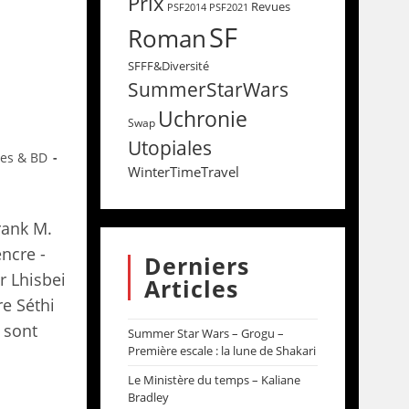
Prix
Revues
PSF2014
PSF2021
SF
Roman
SFFF&Diversité
SummerStarWars
Uchronie
Swap
Utopiales
res & BD
WinterTimeTravel
rank M.
ncre -
Derniers
r Lhisbei
Articles
e Séthi
s sont
Summer Star Wars – Grogu –
Première escale : la lune de Shakari
Le Ministère du temps – Kaliane
Bradley