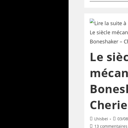
Le siè
mécan
Bones
Cherie
Lhisbei
03/08
13 commentaires