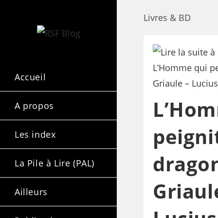
Livres & BD
Accueil
L’Hom
A propos
peignit
Les index
drago
La Pile à Lire (PAL)
Griaul
Ailleurs