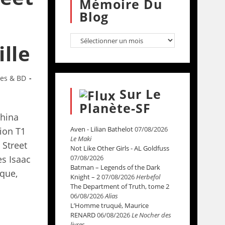
Mémoire Du
Blog
lle
res & BD
Sur Le
Planète-SF
China
Aven - Lilian Bathelot
07/08/2026
tion T1
Le Maki
 Street
Not Like Other Girls - AL Goldfuss
es Isaac
07/08/2026
Batman – Legends of the Dark
ique,
Knight – 2
07/08/2026
Herbefol
The Department of Truth, tome 2
06/08/2026
Alias
L’Homme truqué, Maurice
RENARD
06/08/2026
Le Nocher des
livres