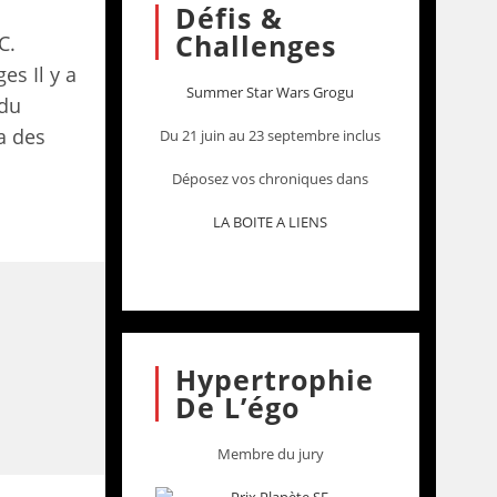
Défis &
Challenges
C.
es Il y a
Summer Star Wars Grogu
 du
a des
Du 21 juin au 23 septembre inclus
Déposez vos chroniques dans
LA BOITE A LIENS
Hypertrophie
De L’égo
Membre du jury