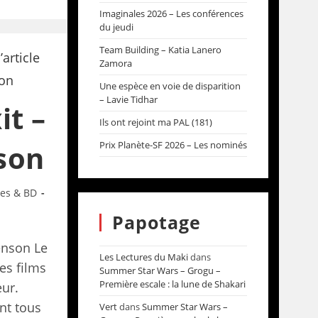
Imaginales 2026 – Les conférences
du jeudi
Team Building – Katia Lanero
Zamora
Une espèce en voie de disparition
– Lavie Tidhar
it –
Ils ont rejoint ma PAL (181)
Prix Planète-SF 2026 – Les nominés
son
res & BD
Papotage
enson Le
Les Lectures du Maki
dans
es films
Summer Star Wars – Grogu –
Première escale : la lune de Shakari
eur.
nt tous
Vert
dans
Summer Star Wars –