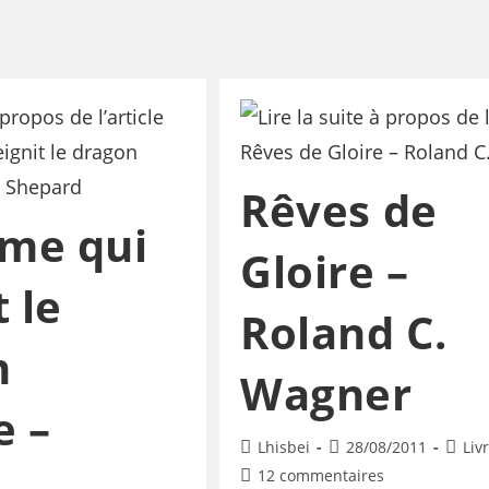
Rêves de
me qui
Gloire –
 le
Roland C.
n
Wagner
e –
Lhisbei
28/08/2011
Liv
12 commentaires