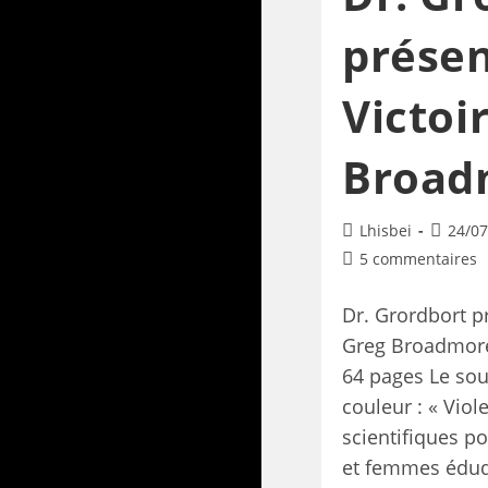
présen
Victoi
Broad
Lhisbei
24/07
5 commentaires
Dr. Grordbort pr
Greg Broadmore
64 pages Le sou
couleur : « Viol
scientifiques 
et femmes édu