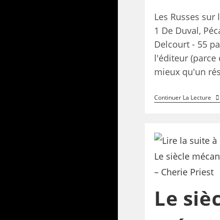
Les Russes sur 
1 De Duval, Péc
Delcourt - 55 p
l'éditeur (parce
mieux qu'un r
Continuer La Lecture
Le siè