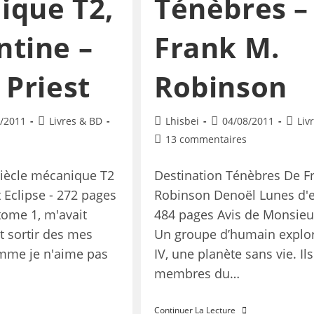
ique T2,
Ténèbres –
tine –
Frank M.
 Priest
Robinson
/2011
Livres & BD
Lhisbei
04/08/2011
Liv
13 commentaires
siècle mécanique T2
Destination Ténèbres De F
 Eclipse - 272 pages
Robinson Denoël Lunes d'e
tome 1, m'avait
484 pages Avis de Monsieu
t sortir des mes
Un groupe d’humain explor
mme je n'aime pas
IV, une planète sans vie. Il
membres du…
Continuer La Lecture