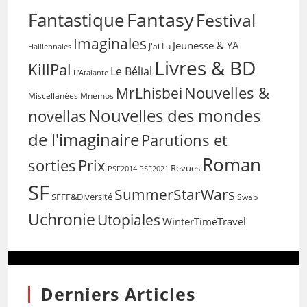
Fantasy
Fantastique
Festival
Imaginales
Jeunesse & YA
Halliennales
J'ai Lu
Livres & BD
KillPal
Le Bélial
L'Atalante
Nouvelles &
MrLhisbei
Miscellanées
Mnémos
Nouvelles des mondes
novellas
de l'imaginaire
Parutions et
Roman
sorties
Prix
Revues
PSF2014
PSF2021
SF
SummerStarWars
SFFF&Diversité
Swap
Uchronie
Utopiales
WinterTimeTravel
Derniers Articles