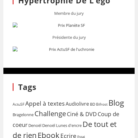
Hypertrophie De L’égo
Membre du jury
Présidente du jury
Tags
Blog
Appel à textes
Audiolivre
BD
Bifrost
ActuSF
Challenge
Coup de
Ciné & DVD
Bragelonne
De tout et
coeur
Denoël
Denoël Lunes d'encre
de rien
Ebook
Ecrire
Essai