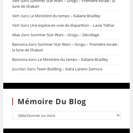
Vert
dans
Summer Star Wars – Grogu – Première escale : la
lune de Shakari
Vert
dans
Le Ministère du temps – Kaliane Bradley
Vert
dans
Une espèce en voie de disparition – Lavie Tidhar
Alias
dans
Summer Star Wars – Grogu – Décollage
Baroona
dans
Summer Star Wars – Grogu – Première escale :
la lune de Shakari
Baroona
dans
Le Ministère du temps – Kaliane Bradley
Jourdan
dans
Team Building – Katia Lanero Zamora
Mémoire Du Blog