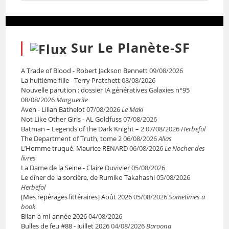
Sur Le Planète-SF
A Trade of Blood - Robert Jackson Bennett
09/08/2026
La huitième fille - Terry Pratchett
08/08/2026
Nouvelle parution : dossier IA génératives Galaxies n°95
08/08/2026
Marguerite
Aven - Lilian Bathelot
07/08/2026
Le Maki
Not Like Other Girls - AL Goldfuss
07/08/2026
Batman – Legends of the Dark Knight – 2
07/08/2026
Herbefol
The Department of Truth, tome 2
06/08/2026
Alias
L’Homme truqué, Maurice RENARD
06/08/2026
Le Nocher des
livres
La Dame de la Seine - Claire Duvivier
05/08/2026
Le dîner de la sorcière, de Rumiko Takahashi
05/08/2026
Herbefol
[Mes repérages littéraires] Août 2026
05/08/2026
Sometimes a
book
Bilan à mi-année 2026
04/08/2026
Bulles de feu #88 - Juillet 2026
04/08/2026
Baroona