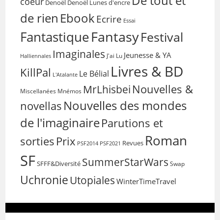
De tout et
coeur
Denoël
Denoël Lunes d'encre
de rien
Ebook
Ecrire
Essai
Fantasy
Fantastique
Festival
Imaginales
Jeunesse & YA
Halliennales
J'ai Lu
Livres & BD
KillPal
Le Bélial
L'Atalante
Nouvelles &
MrLhisbei
Miscellanées
Mnémos
Nouvelles des mondes
novellas
de l'imaginaire
Parutions et
Roman
sorties
Prix
Revues
PSF2014
PSF2021
SF
SummerStarWars
SFFF&Diversité
Swap
Uchronie
Utopiales
WinterTimeTravel