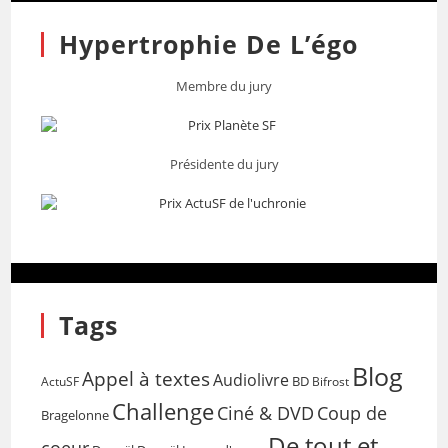
Hypertrophie De L’égo
Membre du jury
Présidente du jury
Tags
Blog
Appel à textes
Audiolivre
BD
Bifrost
ActuSF
Challenge
Coup de
Ciné & DVD
Bragelonne
De tout et
coeur