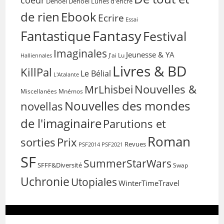
Denoël
Denoël Lunes d'encre
de rien
Ebook
Ecrire
Essai
Fantasy
Fantastique
Festival
Imaginales
Jeunesse & YA
Halliennales
J'ai Lu
Livres & BD
KillPal
Le Bélial
L'Atalante
Nouvelles &
MrLhisbei
Miscellanées
Mnémos
Nouvelles des mondes
novellas
de l'imaginaire
Parutions et
Roman
sorties
Prix
Revues
PSF2014
PSF2021
SF
SummerStarWars
SFFF&Diversité
Swap
Uchronie
Utopiales
WinterTimeTravel