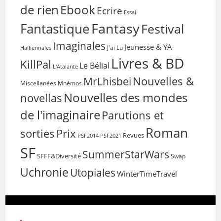
de rien
Ebook
Ecrire
Essai
Fantasy
Fantastique
Festival
Imaginales
Jeunesse & YA
Halliennales
J'ai Lu
Livres & BD
KillPal
Le Bélial
L'Atalante
Nouvelles &
MrLhisbei
Miscellanées
Mnémos
Nouvelles des mondes
novellas
de l'imaginaire
Parutions et
Roman
sorties
Prix
Revues
PSF2014
PSF2021
SF
SummerStarWars
SFFF&Diversité
Swap
Uchronie
Utopiales
WinterTimeTravel