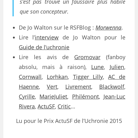
s’est pas trouvé un faussaire plus habile
que son concepteur.
De Jo Walton sur le RSFBlog :
Morwenna
.
Lire l’
interview
de Jo Walton pour le
Guide de l’uchronie
Lire les avis de
Gromovar
(fanboy
absolu, mais à raison),
Lune
,
Julien
,
Cornwall
,
Lorhkan
,
Tigger Lilly
,
AC de
Haenne
,
Vert
,
Livrement
,
Blackwolf
,
Cyrille
,
MarieJuliet
,
Philémont
,
Jean-Luc
Rivera
,
ActuSF
,
Critic
…
Lu pour le Prix ActuSF de l’Uchronie 2015