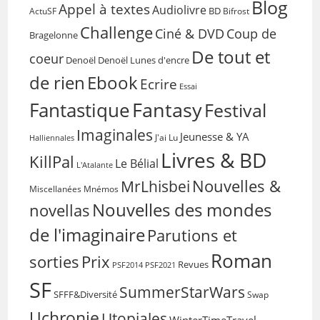
Blog
Appel à textes
Audiolivre
BD
Bifrost
ActuSF
Challenge
Coup de
Ciné & DVD
Bragelonne
De tout et
coeur
Denoël
Denoël Lunes d'encre
de rien
Ebook
Ecrire
Essai
Fantasy
Fantastique
Festival
Imaginales
Jeunesse & YA
Halliennales
J'ai Lu
Livres & BD
KillPal
Le Bélial
L'Atalante
Nouvelles &
MrLhisbei
Miscellanées
Mnémos
Nouvelles des mondes
novellas
de l'imaginaire
Parutions et
Roman
sorties
Prix
Revues
PSF2014
PSF2021
SF
SummerStarWars
SFFF&Diversité
Swap
Uchronie
Utopiales