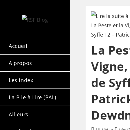
La Pes
Accueil
Vigne,
A propos
de Syf
Les index
Patric
La Pile à Lire (PAL)
Dewd
Ailleurs
Lhisbei
06/02