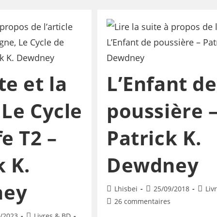
te et la
L’Enfant de
 Le Cycle
poussière 
fe T2 –
Patrick K.
k K.
Dewdney
ney
Lhisbei
25/09/2018
Liv
26 commentaires
/2023
Livres & BD