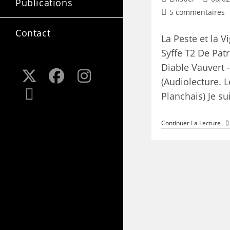
Publications
5 commentaires
Contact
La Peste et la V
Syffe T2 De Pat
Diable Vauvert 
(Audiolecture. L
Planchais) Je s
Continuer La Lecture