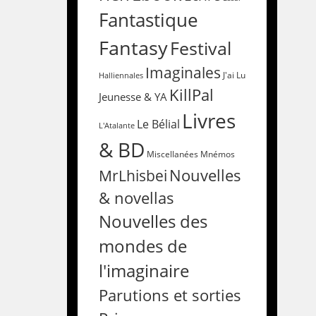
Fantastique
Fantasy
Festival
Imaginales
Halliennales
J'ai Lu
KillPal
Jeunesse & YA
Livres
Le Bélial
L'Atalante
& BD
Miscellanées
Mnémos
Nouvelles
MrLhisbei
& novellas
Nouvelles des
mondes de
l'imaginaire
Parutions et sorties