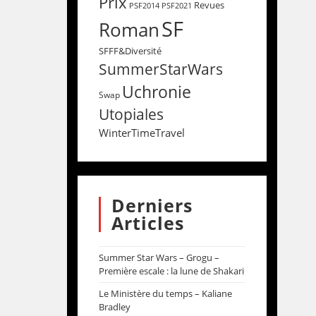
Prix
Revues
PSF2014
PSF2021
SF
Roman
SFFF&Diversité
SummerStarWars
Uchronie
Swap
Utopiales
WinterTimeTravel
Derniers
Articles
Summer Star Wars – Grogu –
Première escale : la lune de Shakari
Le Ministère du temps – Kaliane
Bradley