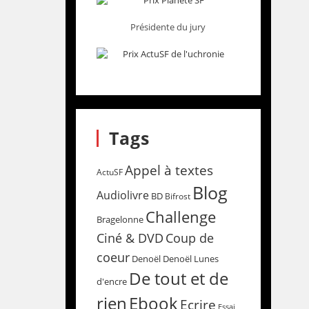
Présidente du jury
Tags
Appel à textes
ActuSF
Blog
Audiolivre
BD
Bifrost
Challenge
Bragelonne
Coup de
Ciné & DVD
coeur
Denoël
Denoël Lunes
De tout et de
d'encre
rien
Ebook
Ecrire
Essai