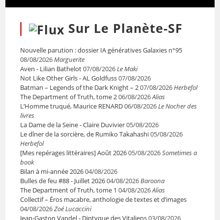
Sur Le Planète-SF
Nouvelle parution : dossier IA génératives Galaxies n°95
08/08/2026
Marguerite
Aven - Lilian Bathelot
07/08/2026
Le Maki
Not Like Other Girls - AL Goldfuss
07/08/2026
Batman – Legends of the Dark Knight – 2
07/08/2026
Herbefol
The Department of Truth, tome 2
06/08/2026
Alias
L’Homme truqué, Maurice RENARD
06/08/2026
Le Nocher des
livres
La Dame de la Seine - Claire Duvivier
05/08/2026
Le dîner de la sorcière, de Rumiko Takahashi
05/08/2026
Herbefol
[Mes repérages littéraires] Août 2026
05/08/2026
Sometimes a
book
Bilan à mi-année 2026
04/08/2026
Bulles de feu #88 - Juillet 2026
04/08/2026
Baroona
The Department of Truth, tome 1
04/08/2026
Alias
Collectif – Éros macabre, anthologie de textes et d’images
04/08/2026
Zoé Lucaccini
Jean-Gaston Vandel - Diptyque des Vitaliens
03/08/2026