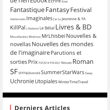
de rien
Ebook
Ecrire
Essai
Fantasy
Fantastique
Festival
Imaginales
Jeunesse & YA
Halliennales
J'ai Lu
Livres & BD
KillPal
Le Bélial
L'Atalante
Nouvelles &
MrLhisbei
Miscellanées
Mnémos
Nouvelles des mondes
novellas
de l'imaginaire
Parutions et
Roman
sorties
Prix
Revues
PSF2014
PSF2021
SF
SummerStarWars
SFFF&Diversité
Swap
Uchronie
Utopiales
WinterTimeTravel
Derniers Articles