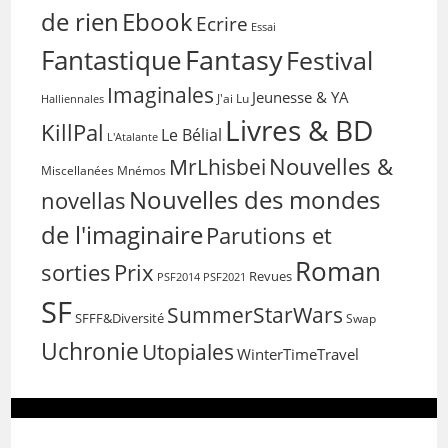
de rien
Ebook
Ecrire
Essai
Fantasy
Fantastique
Festival
Imaginales
Jeunesse & YA
Halliennales
J'ai Lu
Livres & BD
KillPal
Le Bélial
L'Atalante
Nouvelles &
MrLhisbei
Miscellanées
Mnémos
Nouvelles des mondes
novellas
de l'imaginaire
Parutions et
Roman
sorties
Prix
Revues
PSF2014
PSF2021
SF
SummerStarWars
SFFF&Diversité
Swap
Uchronie
Utopiales
WinterTimeTravel