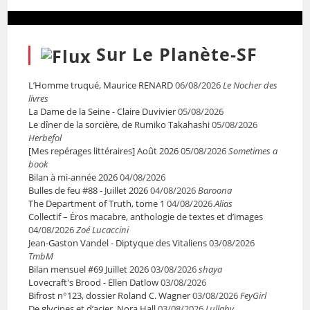
Sur Le Planète-SF
L’Homme truqué, Maurice RENARD
06/08/2026
Le Nocher des
livres
La Dame de la Seine - Claire Duvivier
05/08/2026
Le dîner de la sorcière, de Rumiko Takahashi
05/08/2026
Herbefol
[Mes repérages littéraires] Août 2026
05/08/2026
Sometimes a
book
Bilan à mi-année 2026
04/08/2026
Bulles de feu #88 - Juillet 2026
04/08/2026
Baroona
The Department of Truth, tome 1
04/08/2026
Alias
Collectif – Éros macabre, anthologie de textes et d’images
04/08/2026
Zoé Lucaccini
Jean-Gaston Vandel - Diptyque des Vitaliens
03/08/2026
TmbM
Bilan mensuel #69 Juillet 2026
03/08/2026
shaya
Lovecraft's Brood - Ellen Datlow
03/08/2026
Bifrost n°123, dossier Roland C. Wagner
03/08/2026
FeyGirl
De glycines et d’acier, Nora Hall
03/08/2026
Lullaby