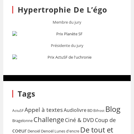
Hypertrophie De L’égo
Membre du jury
Présidente du jury
Tags
Blog
Appel à textes
Audiolivre
BD
Bifrost
ActuSF
Challenge
Coup de
Ciné & DVD
Bragelonne
De tout et
coeur
Denoël
Denoël Lunes d'encre