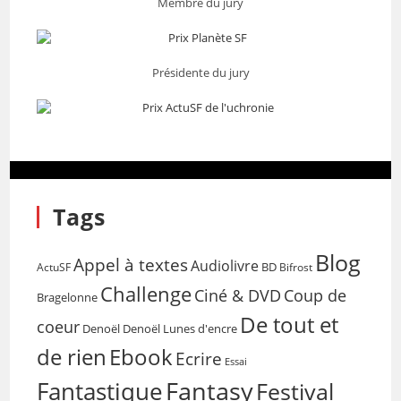
Membre du jury
Présidente du jury
Tags
Blog
Appel à textes
Audiolivre
BD
Bifrost
ActuSF
Challenge
Coup de
Ciné & DVD
Bragelonne
De tout et
coeur
Denoël
Denoël Lunes d'encre
de rien
Ebook
Ecrire
Essai
Fantasy
Fantastique
Festival