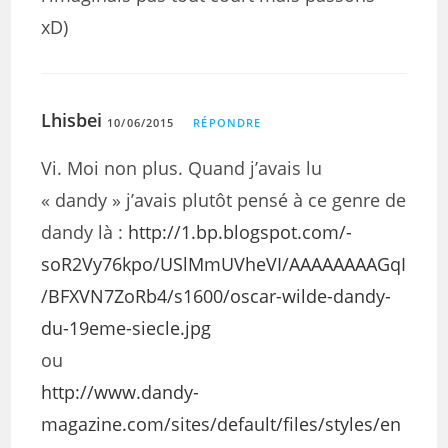
xD)
Lhisbei
10/06/2015
RÉPONDRE
Vi. Moi non plus. Quand j’avais lu
« dandy » j’avais plutôt pensé à ce genre de
dandy là :
http://1.bp.blogspot.com/-
soR2Vy76kpo/USlMmUVheVI/AAAAAAAAGqI
/BFXVN7ZoRb4/s1600/oscar-wilde-dandy-
du-19eme-siecle.jpg
ou
http://www.dandy-
magazine.com/sites/default/files/styles/en