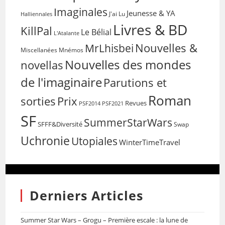
Imaginales
Jeunesse & YA
Halliennales
J'ai Lu
Livres & BD
KillPal
Le Bélial
L'Atalante
Nouvelles &
MrLhisbei
Miscellanées
Mnémos
Nouvelles des mondes
novellas
de l'imaginaire
Parutions et
Roman
sorties
Prix
Revues
PSF2014
PSF2021
SF
SummerStarWars
SFFF&Diversité
Swap
Uchronie
Utopiales
WinterTimeTravel
Derniers Articles
Summer Star Wars – Grogu – Première escale : la lune de