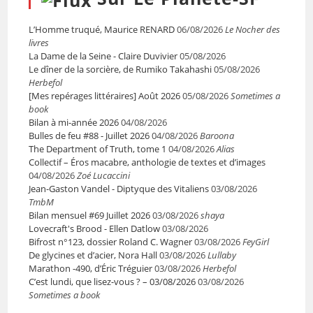
L’Homme truqué, Maurice RENARD
06/08/2026
Le Nocher des
livres
La Dame de la Seine - Claire Duvivier
05/08/2026
Le dîner de la sorcière, de Rumiko Takahashi
05/08/2026
Herbefol
[Mes repérages littéraires] Août 2026
05/08/2026
Sometimes a
book
Bilan à mi-année 2026
04/08/2026
Bulles de feu #88 - Juillet 2026
04/08/2026
Baroona
The Department of Truth, tome 1
04/08/2026
Alias
Collectif – Éros macabre, anthologie de textes et d’images
04/08/2026
Zoé Lucaccini
Jean-Gaston Vandel - Diptyque des Vitaliens
03/08/2026
TmbM
Bilan mensuel #69 Juillet 2026
03/08/2026
shaya
Lovecraft's Brood - Ellen Datlow
03/08/2026
Bifrost n°123, dossier Roland C. Wagner
03/08/2026
FeyGirl
De glycines et d’acier, Nora Hall
03/08/2026
Lullaby
Marathon -490, d’Éric Tréguier
03/08/2026
Herbefol
C’est lundi, que lisez-vous ? – 03/08/2026
03/08/2026
Sometimes a book