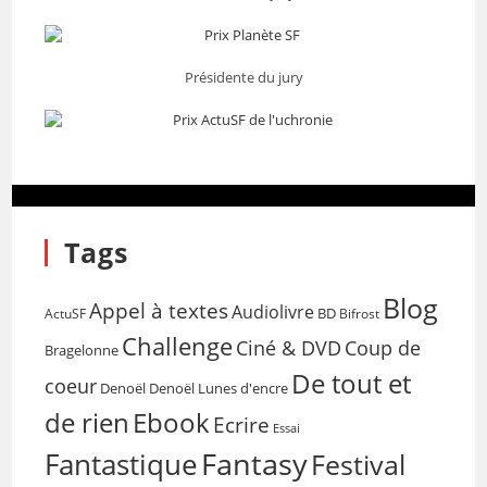
Présidente du jury
Tags
Blog
Appel à textes
Audiolivre
BD
Bifrost
ActuSF
Challenge
Coup de
Ciné & DVD
Bragelonne
De tout et
coeur
Denoël
Denoël Lunes d'encre
de rien
Ebook
Ecrire
Essai
Fantasy
Fantastique
Festival