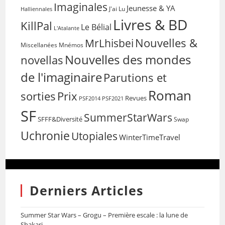
Imaginales
Jeunesse & YA
Halliennales
J'ai Lu
Livres & BD
KillPal
Le Bélial
L'Atalante
Nouvelles &
MrLhisbei
Miscellanées
Mnémos
Nouvelles des mondes
novellas
de l'imaginaire
Parutions et
Roman
sorties
Prix
Revues
PSF2014
PSF2021
SF
SummerStarWars
SFFF&Diversité
Swap
Uchronie
Utopiales
WinterTimeTravel
Derniers Articles
Summer Star Wars – Grogu – Première escale : la lune de
Shakari