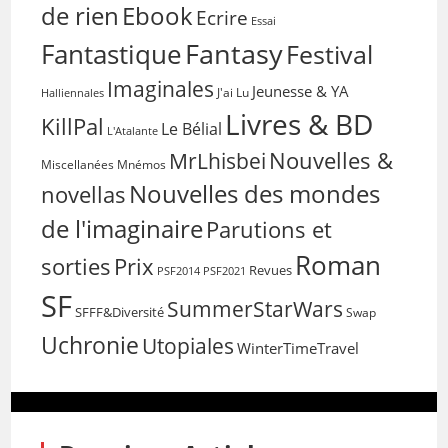
de rien
Ebook
Ecrire
Essai
Fantasy
Fantastique
Festival
Imaginales
Jeunesse & YA
Halliennales
J'ai Lu
Livres & BD
KillPal
Le Bélial
L'Atalante
Nouvelles &
MrLhisbei
Miscellanées
Mnémos
Nouvelles des mondes
novellas
de l'imaginaire
Parutions et
Roman
sorties
Prix
Revues
PSF2014
PSF2021
SF
SummerStarWars
SFFF&Diversité
Swap
Uchronie
Utopiales
WinterTimeTravel