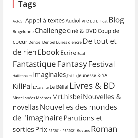
Tags
Blog
Appel à textes
Audiolivre
BD
Bifrost
ActuSF
Challenge
Coup de
Ciné & DVD
Bragelonne
De tout et
coeur
Denoël
Denoël Lunes d'encre
de rien
Ebook
Ecrire
Essai
Fantasy
Fantastique
Festival
Imaginales
Jeunesse & YA
Halliennales
J'ai Lu
Livres & BD
KillPal
Le Bélial
L'Atalante
Nouvelles &
MrLhisbei
Miscellanées
Mnémos
Nouvelles des mondes
novellas
de l'imaginaire
Parutions et
Roman
sorties
Prix
Revues
PSF2014
PSF2021