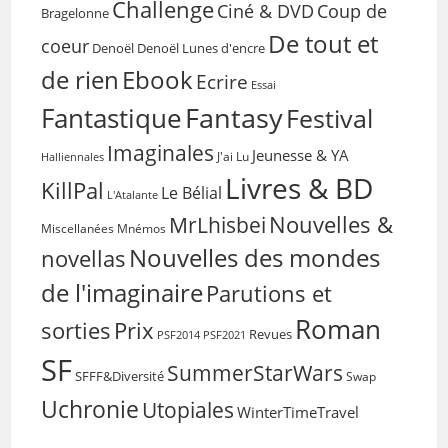
Challenge
Coup de
Ciné & DVD
Bragelonne
De tout et
coeur
Denoël
Denoël Lunes d'encre
de rien
Ebook
Ecrire
Essai
Fantasy
Fantastique
Festival
Imaginales
Jeunesse & YA
Halliennales
J'ai Lu
Livres & BD
KillPal
Le Bélial
L'Atalante
Nouvelles &
MrLhisbei
Miscellanées
Mnémos
Nouvelles des mondes
novellas
de l'imaginaire
Parutions et
Roman
sorties
Prix
Revues
PSF2014
PSF2021
SF
SummerStarWars
SFFF&Diversité
Swap
Uchronie
Utopiales
WinterTimeTravel