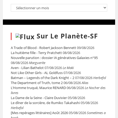
Sur Le Planète-SF
A Trade of Blood - Robert Jackson Bennett
09/08/2026
La huitième fille - Terry Pratchett
08/08/2026
Nouvelle parution : dossier IA génératives Galaxies n°95
08/08/2026
Marguerite
Aven - Lilian Bathelot
07/08/2026
Le Maki
Not Like Other Girls - AL Goldfuss
07/08/2026
Batman – Legends of the Dark Knight – 2
07/08/2026
Herbefol
The Department of Truth, tome 2
06/08/2026
Alias
L’Homme truqué, Maurice RENARD
06/08/2026
Le Nocher des
livres
La Dame de la Seine - Claire Duvivier
05/08/2026
Le dîner de la sorcière, de Rumiko Takahashi
05/08/2026
Herbefol
[Mes repérages littéraires] Août 2026
05/08/2026
Sometimes a
book