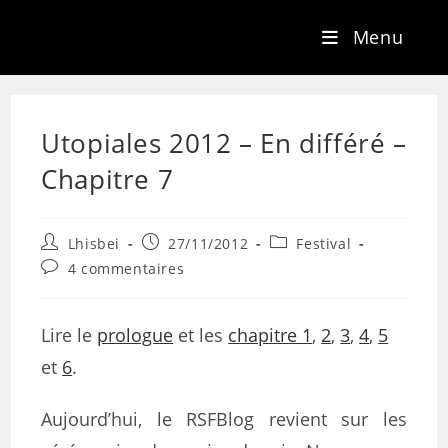
Menu
Utopiales 2012 – En différé –
Chapitre 7
Lhisbei
27/11/2012
Festival
4 commentaires
Lire le
prologue
et les
chapitre 1
,
2
,
3
,
4
,
5
et
6
.
Aujourd’hui, le RSFBlog revient sur les