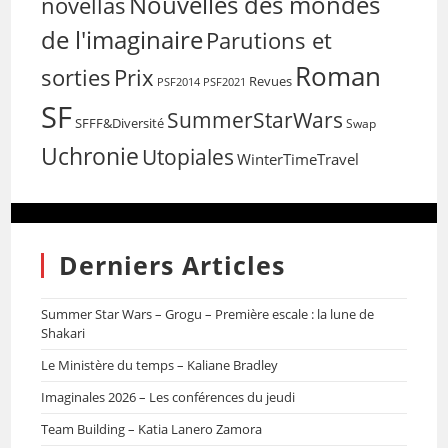
Nouvelles des mondes
novellas
de l'imaginaire
Parutions et
Roman
sorties
Prix
Revues
PSF2014
PSF2021
SF
SummerStarWars
SFFF&Diversité
Swap
Uchronie
Utopiales
WinterTimeTravel
Derniers Articles
Summer Star Wars – Grogu – Première escale : la lune de
Shakari
Le Ministère du temps – Kaliane Bradley
Imaginales 2026 – Les conférences du jeudi
Team Building – Katia Lanero Zamora