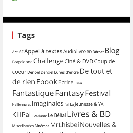
Tags
Blog
Appel à textes
Audiolivre
BD
Bifrost
ActuSF
Challenge
Coup de
Ciné & DVD
Bragelonne
De tout et
coeur
Denoël
Denoël Lunes d'encre
de rien
Ebook
Ecrire
Essai
Fantasy
Fantastique
Festival
Imaginales
Jeunesse & YA
Halliennales
J'ai Lu
Livres & BD
KillPal
Le Bélial
L'Atalante
Nouvelles &
MrLhisbei
Miscellanées
Mnémos