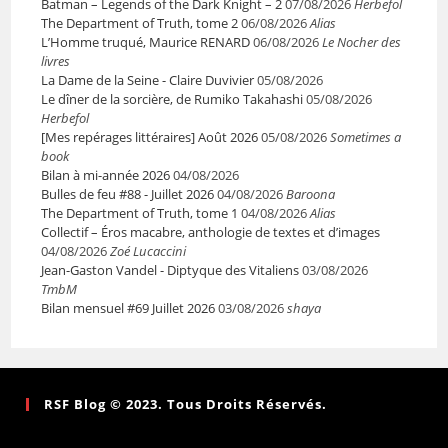
Batman – Legends of the Dark Knight – 2
07/08/2026
Herbefol
The Department of Truth, tome 2
06/08/2026
Alias
L’Homme truqué, Maurice RENARD
06/08/2026
Le Nocher des
livres
La Dame de la Seine - Claire Duvivier
05/08/2026
Le dîner de la sorcière, de Rumiko Takahashi
05/08/2026
Herbefol
[Mes repérages littéraires] Août 2026
05/08/2026
Sometimes a
book
Bilan à mi-année 2026
04/08/2026
Bulles de feu #88 - Juillet 2026
04/08/2026
Baroona
The Department of Truth, tome 1
04/08/2026
Alias
Collectif – Éros macabre, anthologie de textes et d’images
04/08/2026
Zoé Lucaccini
Jean-Gaston Vandel - Diptyque des Vitaliens
03/08/2026
TmbM
Bilan mensuel #69 Juillet 2026
03/08/2026
shaya
RSF Blog © 2023. Tous Droits Réservés.